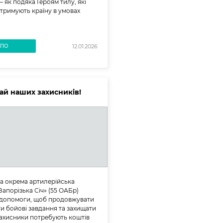
— як подяка Героям тилу, які
тримують країну в умовах
ВПО
12.01.2026
ай наших захисників!
та окрема артилерійська
Запорізька Січ» (55 ОАБр)
 допомоги, щоб продовжувати
и бойові завдання та захищати
Захисники потребують коштів