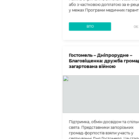
або з частковою доплатою за е-рец
у межах Програми медичних гаранті
ВПО
06.
Гостомель – Дніпрорудне –
Благовіщенка: дружба грома
загартована війною
Підтримка, обмін досвідом та спільн
свята. Представники запорізьких
громад-форпостів взяли участь у
святкуванні Дня Гостомеля. Це стал