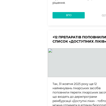
рішення.
ВПО
02.
+12 ПРЕПАРАТІВ ПОПОВНИЛ
СПИСОК «ДОСТУПНИХ ЛІКІВ
Так, 31 жовтня 2025 року ще 12
найменувань лікарських засобів
поповнили перелік лікарських засоб
що входять до держпрограми
реімбурсації «Доступні ліки» - тобто 
можна отримати в аптеках безопла