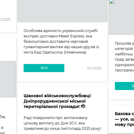
12.2025
Особлива вдячність українській службі
експрес-доставки Meest Express, яка
безкоштовно доставила черговий
Грошова 
И
гуманітарний вантаж від наших друзів із
категорій
»
міста Бад Одельслоє (Німеччина).
найбільш 
Уряд затв
одноразов
ВПО
19.11.2025
програмою
Шановні військовослужбовці
Дніпрорудненської міської
територіальної громади! 🫡
Базова с
ів,
Раді повідомити про заплановану
— усе, 
цільову виплату до Дня ЗСУ, яка
нову пр
їх
триватиме до кінця листопада 2025 року!
тно