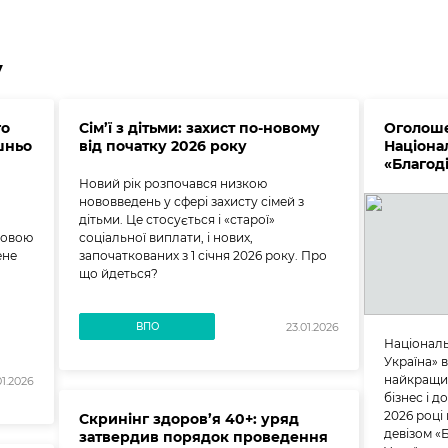
у
го
Сім’ї з дітьми: захист по-новому
Оголоше
шньо
від початку 2026 року
Націона
«Благод
Новий рік розпочався низкою
нововведень у сфері захисту сімей з
дітьми. Це стосується і «старої»
ковою
соціальної виплати, і нових,
ене
започаткованих з 1 січня 2026 року. Про
що йдеться?
)
ВПО
23.01.2026
Національ
Україна» в
найкращих
01.2026
бізнес і д
2026 році
Скринінг здоров’я 40+: уряд
девізом «Б
затвердив порядок проведення