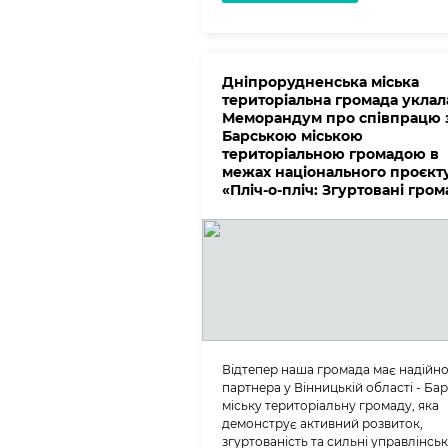
Дніпрорудненська міська
територіальна громада уклал
Меморандум про співпрацю 
Барською міською
територіальною громадою в
межах національного проєкт
«Пліч-о-пліч: Згуртовані гро
Відтепер наша громада має надійн
партнера у Вінницькій області - Ба
міську територіальну громаду, яка
демонструє активний розвиток,
згуртованість та сильні управлінськ