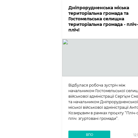
Дніпрорудненська міська
територіальна громада та
Гостомельська селищна
територіальна громада - пліч-
пліч!
Відбулася робоча зустріч між
начальником Гостомельської селищ
військової адміністрації Сергієм С
та начальником Дніпрорудненської
міської військової адміністрації Ан
Козирєвим в рамках проєкту “Пліч-
пліч: згуртовані громади”.
ВПО
12.