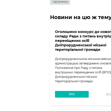
підтримка
Новини на цю ж тем
Оголошено конкурс до ново
складу Ради з питань внутрі
переміщених осіб
Дніпрорудненської міської
територіальної громади
Дніпрорудненською міською війсь
адміністрацією затверджено оновл
Положення про Раду з питань
внутрішньо переміщених осіб (ВПО
Дніпрорудненської міської
територіальної громади.
ВПО
30.