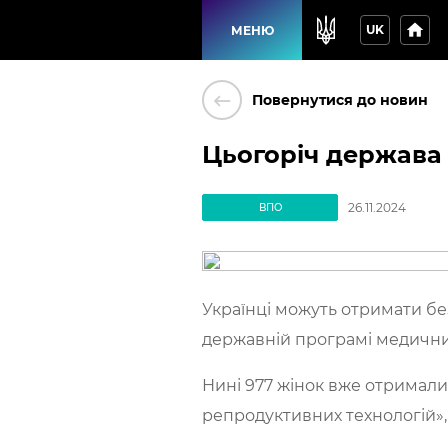
home
UK
МЕНЮ
keyboard_backspace
Повернутися до новин
Цьогоріч держава 
26.11.2024
ВПО
Українці можуть отримати без
державній програмі медичних
Нині 977 жінок вже отримали
репродуктивних технологій», 