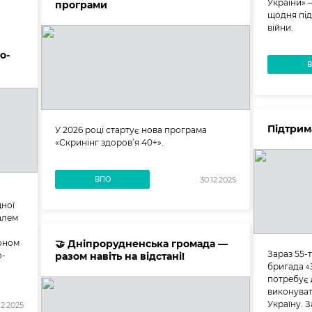
України» 
програми
щодня під
війни.
о-
Підтрим
У 2026 році стартує нова програма
«Скринінг здоров’я 40+».
ВПО
30.12.2025
ної
малем
тоном
🤝 Дніпрорудненська громада —
Зараз 55-
о-
разом навіть на відстані!
бригада «
потребує
виконуват
Україну. 
12.2025