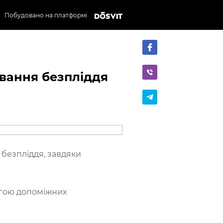
Побудовано на платформі
ування безпліддя
 безпліддя, завдяки
огою допоміжних