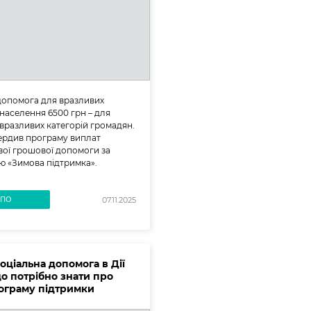
допомога для вразливих
 населення 6500 грн – для
вразливих категорій громадян.
ердив програму виплат
ої грошової допомоги за
 «Зимова підтримка».
ВПО
07.11.2025
оціальна допомога в Дії
що потрібно знати про
ограму підтримки