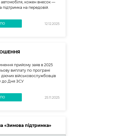
 автомобіля, кожен внесок —
а підтримка на передовій.
ВПО
12.12.2025
ОЛОШЕННЯ
нення прийому заяв в 2025
ільову виплату по програмі
 діючих військовослужбовців
у до Дня ЗСУ
ВПО
25.11.2025
а «Зимова підтримка»