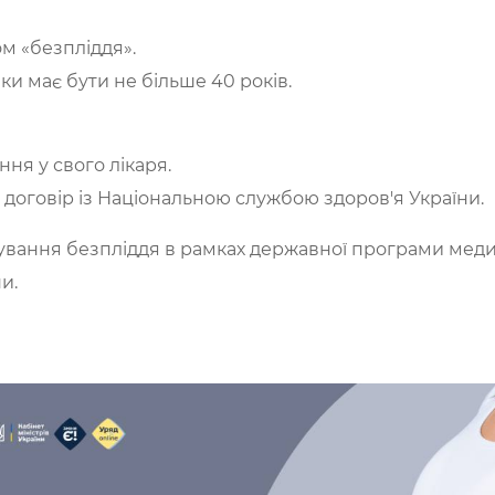
ом «безпліддя».
нки має бути не більше 40 років.
ня у свого лікаря.
 договір із Національною службою здоров'я України.
ування безпліддя в рамках державної програми меди
и.