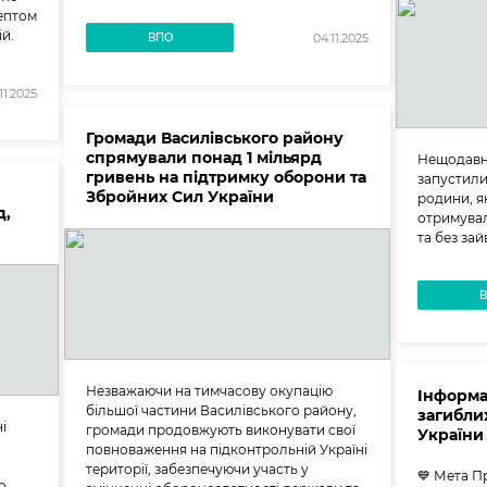
ептом
й.
ВПО
04.11.2025
11.2025
Громади Василівського району
спрямували понад 1 мільярд
Нещодавн
гривень на підтримку оборони та
запустили
Збройних Сил України
родини, як
д,
отримувал
та без зай
Незважаючи на тимчасову окупацію
Інформац
більшої частини Василівського району,
загибли
і
громади продовжують виконувати свої
України 
повноваження на підконтрольній Україні
території, забезпечуючи участь у
💙 Мета Пр
о