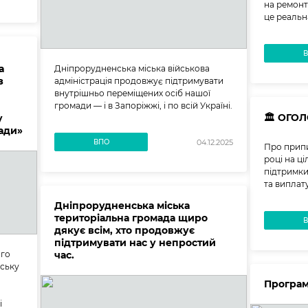
на ремонт
це реальн
а
Дніпрорудненська міська військова
з
адміністрація продовжує підтримувати
внутрішньо переміщених осіб нашої
громади — і в Запоріжжі, і по всій Україні.
🏛️ ОГ
у
мади»
ВПО
04.12.2025
Про припи
році на ц
підтримки
та виплат
Дніпрорудненська міська
територіальна громада щиро
дякує всім, хто продовжує
підтримувати нас у непростий
ого
час.
рську
Програм
і