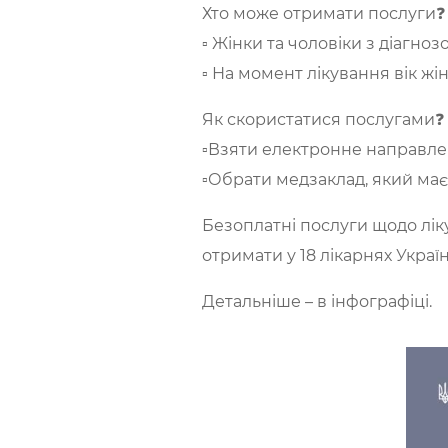
Хто може отримати послуги❓
▫️ Жінки та чоловіки з діагноз
▫️ На момент лікування вік жі
Як скористатися послугами❓
▫️Взяти електронне направлен
▫️Обрати медзаклад, який має
Безоплатні послуги щодо лік
отримати у 18 лікарнях Україн
Детальніше – в інфографіці.