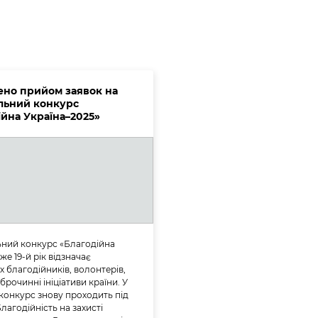
но прийом заявок на
льний конкурс
ійна Україна–2025»
ний конкурс «Благодійна
же 19-й рік відзначає
 благодійників, волонтерів,
оброчинні ініціативи країни. У
 конкурс знову проходить під
лагодійність на захисті