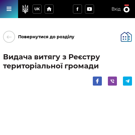
home
Вхід
UK
keyboard_backspace
Повернутися до розділу
Видача витягу з Реєстру
територіальної громади