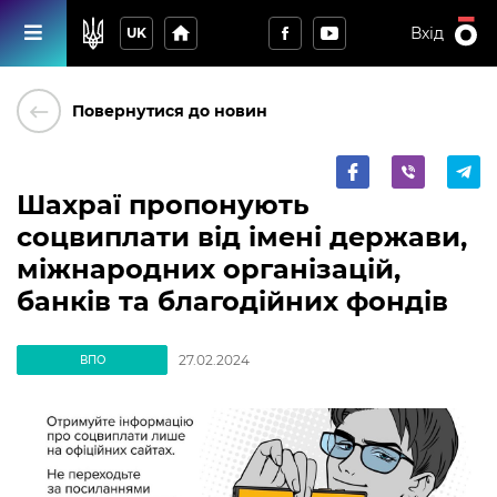
home
Вхід
UK
keyboard_backspace
Повернутися до новин
Шахраї пропонують
соцвиплати від імені держави,
міжнародних організацій,
банків та благодійних фондів
27.02.2024
ВПО