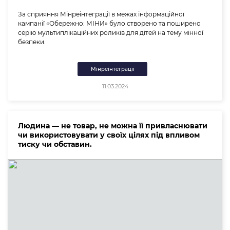
За сприяння Мінреінтеграції в межах інформаційної
кампанії «Обережно: МІНИ» було створено та поширено
серію мультиплікаційних роликів для дітей на тему мінної
безпеки.
Мінреінтеграції
11.03.2024
Людина — не товар, не можна її привласнювати
чи використовувати у своїх цілях під впливом
тиску чи обставин.