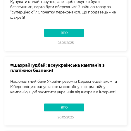
Купувати онлайн зручно, але, щоб покупки були
безпечними, варто бути обережним! Знайшов товар за
“суперціною”? Спочатку переконайся, що продавець – не
шахрай!
ВПО
25.06.2025
#ШахрайГудбай: всеукраїнська кампанія з
платіжної безпеки!
Національний банк України разом із Держспецзв’язком та
Кіберполіцією запускають масштабну інформаційну
кампанію, щоб захистити українців від шахраїв в інтернеті.
ВПО
20.05.2025