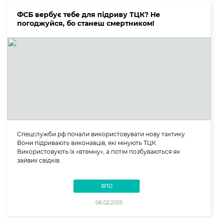
ФСБ вербує тебе для підриву ТЦК? Не
погоджуйся, бо станеш смертником!
Спецслужби рф почали використовувати нову тактику.
Вони підривають виконавців, які мінують ТЦК.
Використовують їх «втемну», а потім позбуваються як
зайвих свідків.
ВПО
06.02.2025