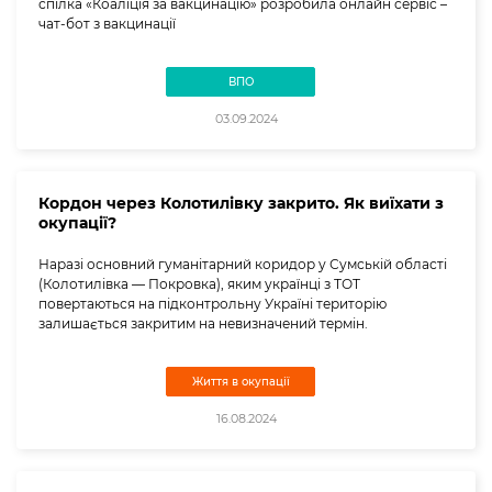
спілка «Коаліція за вакцинацію» розробила онлайн сервіс –
чат-бот з вакцинації
ВПО
03.09.2024
Кордон через Колотилівку закрито. Як виїхати з
окупації?
Наразі основний гуманітарний коридор у Сумській області
(Колотилівка — Покровка), яким українці з ТОТ
повертаються на підконтрольну Україні територію
залишається закритим на невизначений термін.
Життя в окупації
16.08.2024