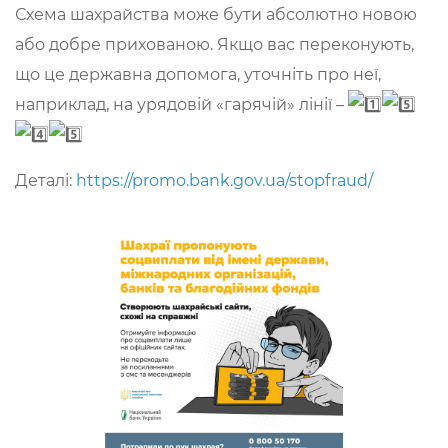
Схема шахрайства може бути абсолютно новою
або добре прихованою. Якщо вас переконують,
що це державна допомога, уточніть про неї,
наприклад, на урядовій «гарячій» лінії –
Деталі:
https://promo.bank.gov.ua/stopfraud/