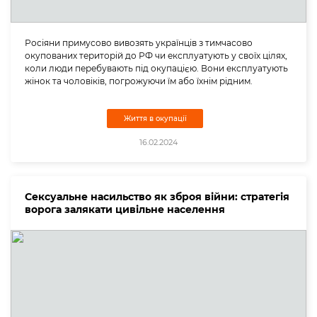
Росіяни примусово вивозять українців з тимчасово
окупованих територій до РФ чи експлуатують у своїх цілях,
коли люди перебувають під окупацією. Вони експлуатують
жінок та чоловіків, погрожуючи їм або їхнім рідним.
Життя в окупації
16.02.2024
Сексуальне насильство як зброя війни: стратегія
ворога залякати цивільне населення