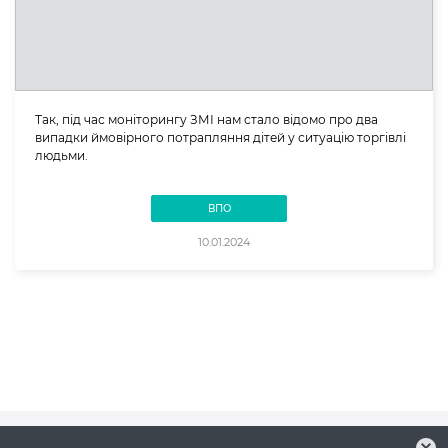
Так, під час моніторингу ЗМІ нам стало відомо про два
випадки ймовірного потрапляння дітей у ситуацію торгівлі
людьми.
ВПО
10.01.2024