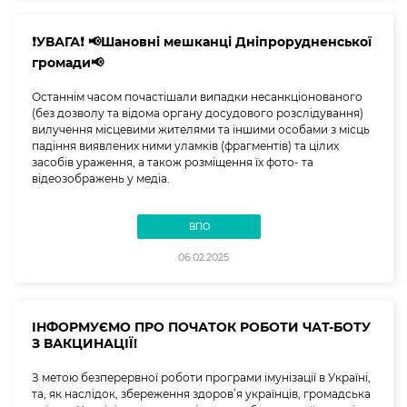
❗️УВАГА❗️ 📢Шановні мешканці Дніпрорудненської
громади📢
Останнім часом почастішали випадки несанкціонованого
(без дозволу та відома органу досудового розслідування)
вилучення місцевими жителями та іншими особами з місць
падіння виявлених ними уламків (фрагментів) та цілих
засобів ураження, а також розміщення їх фото- та
відеозображень у медіа.
ВПО
06.02.2025
ІНФОРМУЄМО ПРО ПОЧАТОК РОБОТИ ЧАТ-БОТУ
З ВАКЦИНАЦІЇ!
З метою безперервної роботи програми імунізації в Україні,
та, як наслідок, збереження здоров’я українців, громадська