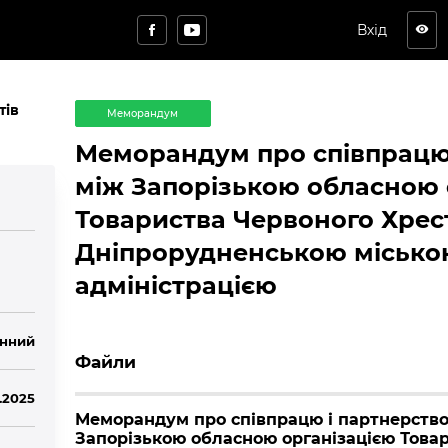
Вхід
visibility
тів
Меморандум
Меморандум про співпрацю 
між Запорізькою обласною 
Товариства Червоного Хрест
Дніпрорудненською місько
адміністрацією
нний
Файли
.2025
Меморандум про співпрацю і партнерство
Запорізькою обласною організацією Това