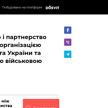
Побудовано на платформі
і партнерство
організацією
а України та
ю військовою
 між
риства