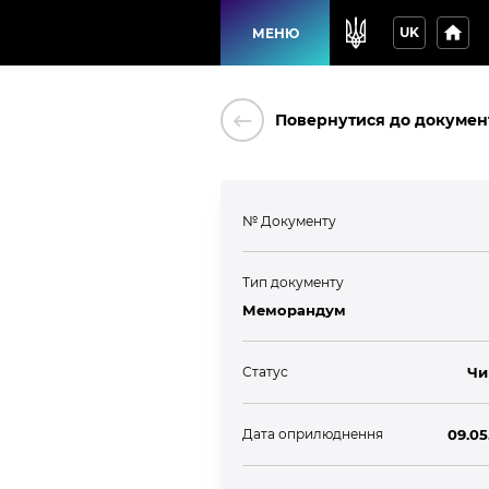
home
UK
МЕНЮ
keyboard_backspace
Повернутися до докумен
№ Документу
Тип документу
Меморандум
Статус
Чи
Дата оприлюднення
09.05