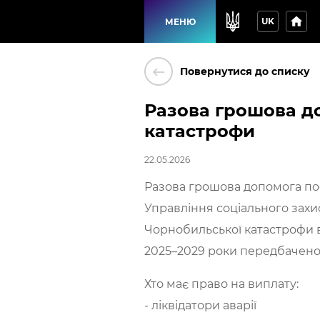
home
UK
МЕНЮ
keyboard_backspace
Повернутися до списку
Разова грошова д
катастрофи
22.05.2026
Разова грошова допомога по
Управління соціального захи
Чорнобильської катастрофи в
2025–2029 роки передбачено 
Хто має право на виплату:
- ліквідатори аварії