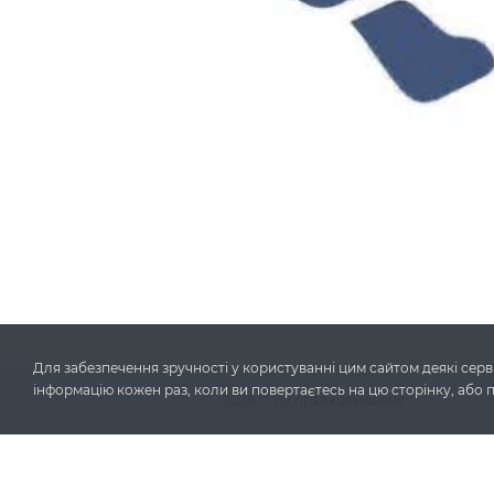
Для забезпечення зручності у користуванні цим сайтом деякі серві
інформацію кожен раз, коли ви повертаєтесь на цю сторінку, або 
2026
© Усі права захищено