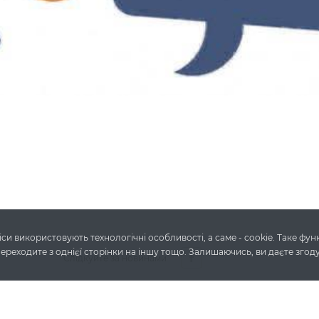
си використовують технологічні особливості, а саме - cookie. Таке фу
переходите з однієї сторінки на іншу тощо. Залишаючись, ви даєте згод
Слідкуйте за новинами