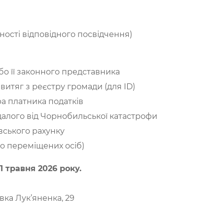
ності відповідного посвідчення)
бо її законного представника
+ витяг з реєстру громади (для ID)
ра платника податків
далого від Чорнобильської катастрофи
івського рахунку
ьо переміщених осіб)
1 травня 2026 року.
вка Лук’яненка, 29