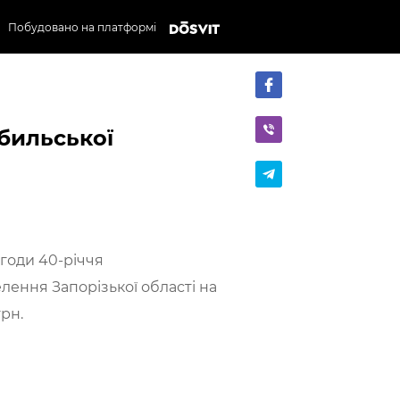
Побудовано на платформі
бильської
агоди 40-річчя
лення Запорізької області на
рн.