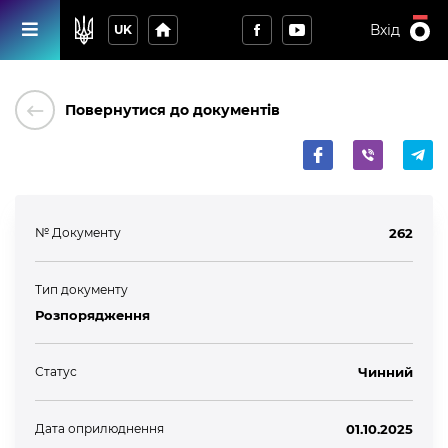
home
Вхід
UK
keyboard_backspace
Повернутися до документів
№ Документу
262
Тип документу
Розпорядження
Статус
Чинний
Дата оприлюднення
01.10.2025