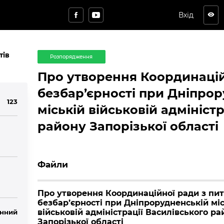
Вхід
visibility
тів
Розпорядження
Про утворення Координацій
безбар’єрності при Дніпро
123
міській військовій адмініст
району Запорізької області
Файли
Про утворення Координаційної ради з пи
безбар’єрності при Дніпрорудненській міс
військовій адміністрації Василівського ра
нний
Запорізької області