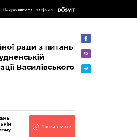
Побудовано на платформі
ної ради з питань
рудненській
рації Василівського
тань
ькій
Завантажити
arrow_downward
йону