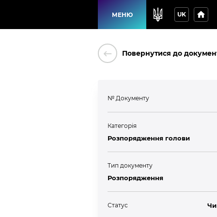
home
UK
МЕНЮ
keyboard_backspace
Повернутися до докумен
№ Документу
Категорія
Розпорядження голови
Тип документу
Розпорядження
Статус
Чи