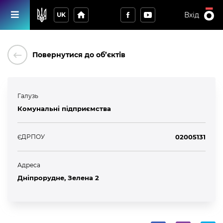
home
Вхід
UK
keyboard_backspace
Повернутися до об’єктів
Галузь
Комунальні підприємства
ЄДРПОУ
02005131
Адреса
Дніпрорудне, Зелена 2