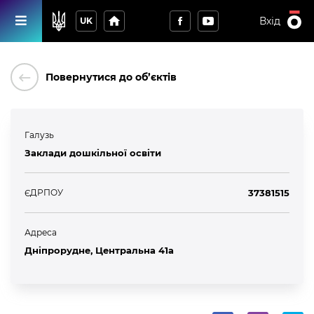
home
Вхід
UK
keyboard_backspace
Повернутися до об’єктів
Галузь
Заклади дошкільної освіти
ЄДРПОУ
37381515
Адреса
Дніпрорудне, Центральна 41а