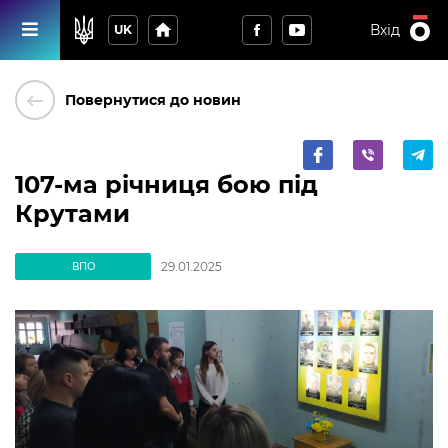
home
Вхід
UK
keyboard_backspace
Повернутися до новин
107-ма річниця бою під
Крутами
29.01.2025
ВПО