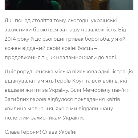
Як і понад століття тому, сьогодні українські
захисники борються за нашу незалежність. Від
2014 року й до сьогодні триває боротьба, у якій
кожен відданий своїй країні боєць –
продовження тієї ж незламної жаги до волі.
Дніпрорудненська міська військова адміністрація
вшанувала пам’ять Героїв Крут та всіх воїнів, які
віддали життя за Україну. Біля Меморіалу пам’яті
Загиблих героїв відбулося покладання квітів і
хвилина мовчання, якою ми віддали шану
полеглим захисникам України.
Слава Героям! Слава Україні!