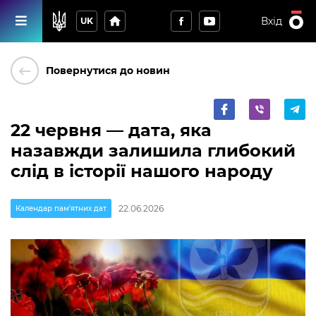
home
Вхід
UK
keyboard_backspace
Повернутися до новин
22 червня — дата, яка
назавжди залишила глибокий
слід в історії нашого народу
22.06.2026
Календар пам'ятних дат