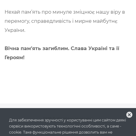
Нехай пам’ять про минуле зміцнює нашу віру в
перемогу, справедливість і мирне майбутнє
України.
Вічна пам’ять загиблим. Слава Україні та її
Героям!
cancel
2026
© Усі права захищено
Для забезпечення зручності у користуванні цим сайтом деякі
сервіси використовують технологічні особливості, а саме -
cookie. Таке функціональне рішення дозволить вам не