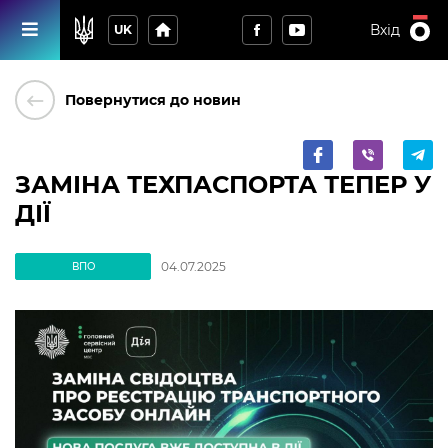
home
Вхід
UK
keyboard_backspace
Повернутися до новин
ЗАМІНА ТЕХПАСПОРТА ТЕПЕР У
ДІЇ
04.07.2025
ВПО