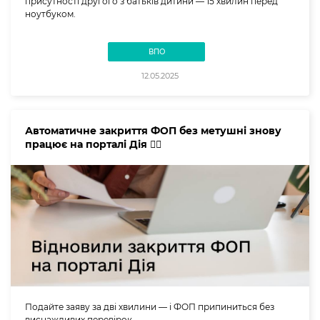
присутності другого з батьків дитини — 15 хвилин перед
ноутбуком.
ВПО
12.05.2025
Автоматичне закриття ФОП без метушні знову
працює на порталі Дія 👌🏻
Подайте заяву за дві хвилини — і ФОП припиниться без
виснажливих перевірок.