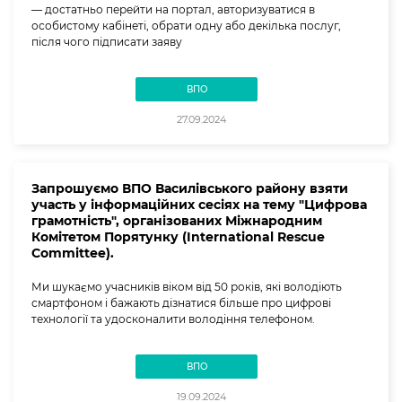
— достатньо перейти на портал, авторизуватися в
особистому кабінеті, обрати одну або декілька послуг,
після чого підписати заяву
ВПО
27.09.2024
Запрошуємо ВПО Василівського району взяти
участь у інформаційних сесіях на тему "Цифрова
грамотність", організованих Міжнародним
Комітетом Порятунку (International Rescue
Committee).
Ми шукаємо учасників віком від 50 років, які володіють
смартфоном і бажають дізнатися більше про цифрові
технології та удосконалити володіння телефоном.
ВПО
19.09.2024