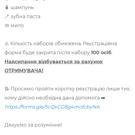
🧴 шампунь
🪥 зубна паста
🧼 мило
⚠️ Кількість наборів обмежена. Реєстраційна
форма буде закрита після набору
100 осіб
.
Надсилання відбувається за рахунок
ОТРИМУВАЧА!
📝 Просимо пройти коротку реєстрацію лише тих,
кому дійсно необхідна дана допомога ➡️
https://forms.gle/5cQxCG8g4mofcbyNA
Дякуємо за розуміння!