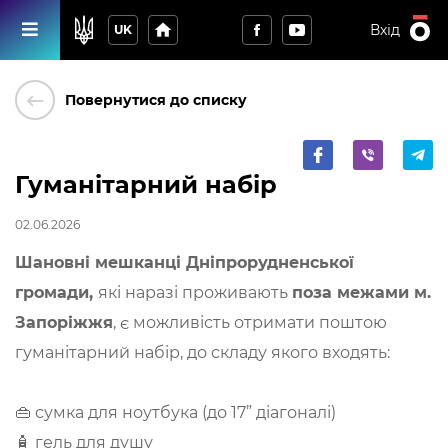
home
Вхід
UK
keyboard_backspace
Повернутися до списку
Гуманітарний набір
02.06.2026
Шановні мешканці Дніпрорудненської
громади,
які наразі проживають
поза межами м.
Запоріжжя
, є можливість отримати поштою
гуманітарний набір, до складу якого входять:
👜 сумка для ноутбука (до 17” діагоналі)
🧴 гель для душу