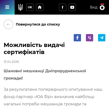
home
Вхід
UK
keyboard_backspace
Повернутися до списку
Можливість видачі
сертифікатів
13.04.2026
Шановні мешканці Дніпрорудненської
громади!
За результатами попереднього опитування наш
фонд-партнер «ЮА Фрі» визначив найбільш
нагальні потреби мешканців громади та