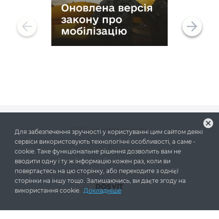
cancel
2026
© Усі права захищено
Для забезпечення зручності у користуванні цим сайтом деякі
сервіси використовують технологічні особливості, а саме -
cookie. Таке функціональне рішення дозволить вам не
вводити одну і ту ж інформацію кожен раз, коли ви
Побудовано на платформі
повертаєтесь на цю сторінку, або переходите з однієї
сторінки на іншу тощо. Залишаючись, ви даєте згоду на
використання cookie.
Докладніше