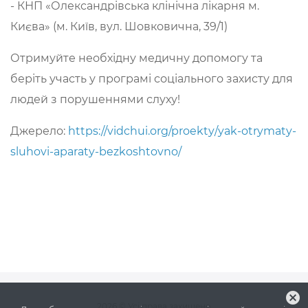
- КНП «Олександрівська клінічна лікарня м.
Києва» (м. Київ, вул. Шовковична, 39/1)
Отримуйте необхідну медичну допомогу та
беріть участь у програмі соціального захисту для
людей з порушеннями слуху!
Джерело:
https://vidchui.org/proekty/yak-otrymaty-
sluhovi-aparaty-bezkoshtovno/
cancel
2026
© Усі права захищено