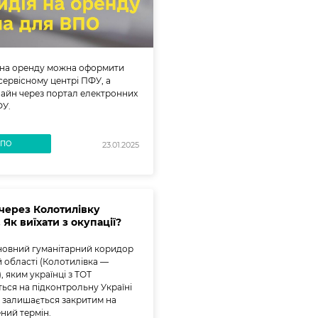
 на оренду можна оформити
сервісному центрі ПФУ, а
айн через портал електронних
ФУ.
ВПО
23.01.2025
через Колотилівку
 Як виїхати з окупації?
новний гуманітарний коридор
й області (Колотилівка —
, яким українці з ТОТ
ься на підконтрольну Україні
 залишається закритим на
ний термін.