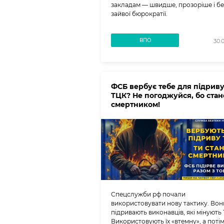
закладам — швидше, прозоріше і бе
зайвої бюрократії.
ВПО
30.
ФСБ вербує тебе для підрив
ТЦК? Не погоджуйся, бо ста
смертником!
Спецслужби рф почали
використовувати нову тактику. Вон
підривають виконавців, які мінують
Використовують їх «втемну», а поті