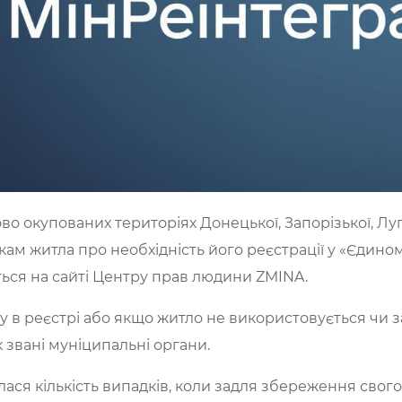
о окупованих територіях Донецької, Запорізької, Луг
ам житла про необхідність його реєстрації у «Єдино
ться на сайті Центру прав людини ZMINA.
ису в реєстрі або якщо житло не використовується чи з
 звані муніципальні органи.
лася кількість випадків, коли задля збереження сво