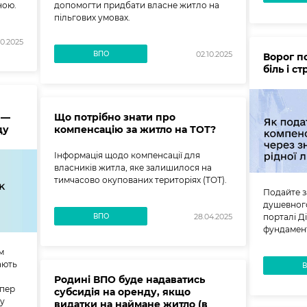
ною.
допомогти придбати власне житло на
пільгових умовах.
10.2025
ВПО
02.10.2025
Ворог п
біль і с
 —
Що потрібно знати про
ду
компенсацію за житло на ТОТ?
Інформація щодо компенсації для
власників житла, яке залишилося на
тимчасово окупованих територіях (ТОТ).
Подайте з
душевного
ВПО
порталі Д
28.04.2025
фундамент
м
ають
Родині ВПО буде надаватись
епер
субсидія на оренду, якщо
у
видатки на наймане житло (в