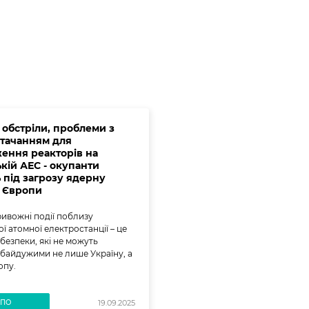
 обстріли, проблеми з
тачанням для
ення реакторів на
кій АЕС - окупанти
ь під загрозу ядерну
у Європи
ривожні події поблизу
ї атомної електростанції – це
безпеки, які не можуть
байдужими не лише Україну, а
опу.
ВПО
19.09.2025