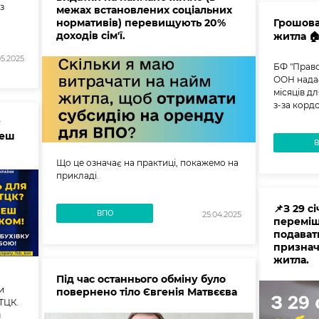
з
межах встановлених соціальних
нормативів) перевищують 20%
Грошова
доходів сім'ї.
житла 🏠
05.2025
БФ "Право
ООН надає
місяців д
з-за корд
у
неш
Що це означає на практиці, покажемо на
прикладі.
📌З 29 с
ВПО
25.04.2025
переміщ
подават
признач
житла.
Під час останнього обміну було
и
повернено тіло Євгенія Матвєєва
 ТЦК.
м