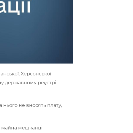
анської, Херсонської
му державному реєстрі
а нього не вносять плату,
го майна мешканці