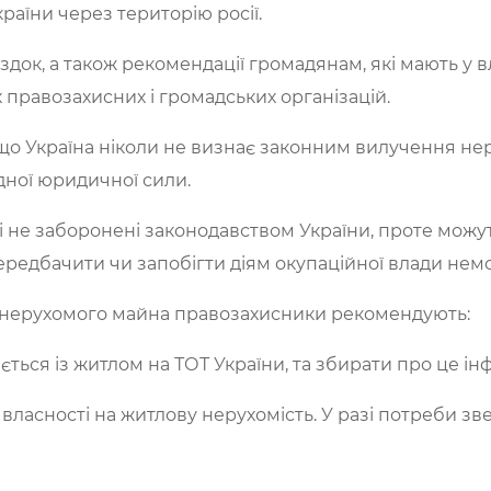
країни через територію росії.
док, а також рекомендації громадянам, які мають у в
 правозахисних і громадських організацій.
, що Україна ніколи не визнає законним вилучення н
дної юридичної сили.
 і не заборонені законодавством України, проте можу
Передбачити чи запобігти діям окупаційної влади нем
ня нерухомого майна правозахисники рекомендують:
вається із житлом на ТОТ України, та збирати про це і
 власності на житлову нерухомість. У разі потреби з