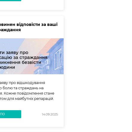
овинен відповісти за ваші
траждання
аяву про відшкодування
 болю та страждань на
ія. Кожне повідомлення стане
ом для майбутніх репарацій.
ВПО
14.09.2025