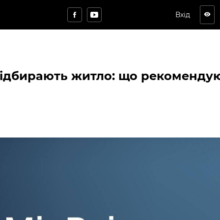
Вхід
visibility
відбирають житло: що рекоменду