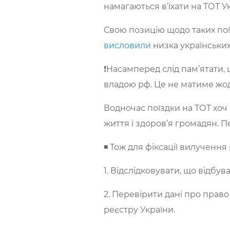
намагаються в’їхати на ТОТ У
Свою позицію щодо таких поїз
висловили
низка українських
❗️Насамперед слід пам’ятати
владою рф. Це не матиме жо
Водночас поїздки на ТОТ хоч
життя і здоров’я громадян. 
◾️ Тож для фіксації вилучен
1. Відслідковувати, що відбу
2. Перевірити дані про право
реєстру України.