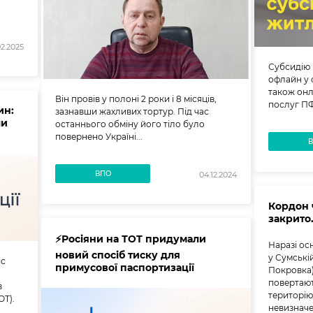
02.2025
Субсидію
офлайн у 
також онл
Він провів у полоні 2 роки і 8 місяців,
послуг П
ин:
зазнавши жахливих тортур. Під час
ли
останнього обміну його тіло було
повернено Україні...
ВПО
04.12.2024
Кордон 
закрито.
⚡️Росіяни на ТОТ придумали
Наразі ос
новий спосіб тиску для
у Сумські
іс
примусової паспортизації
Покровка)
повертают
в
територію
ОТ).
невизначе