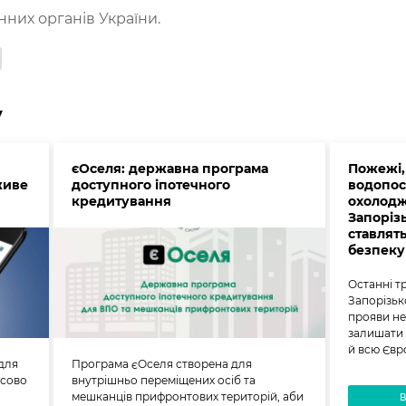
нних органів України.
у
єОселя: державна програма
Пожежі,
живе
доступного іпотечного
водопос
кредитування
охолодж
Запорізь
ставлят
безпек
Останні т
Запорізько
прояви не
залишати 
й всю Євр
 для
Програма єОселя створена для
асово
внутрішньо переміщених осіб та
мешканців прифронтових територій, аби