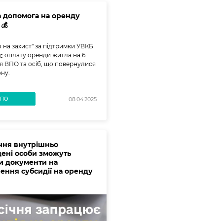
 допомога на оренду
💰
 на захист" за підтримки УВКБ
 оплату оренди житла на 6
ля ВПО та осіб, що повернулися
ону.
ВПО
08.04.2025
ічня внутрішньо
ені особи зможуть
и документи на
ення субсидії на оренду