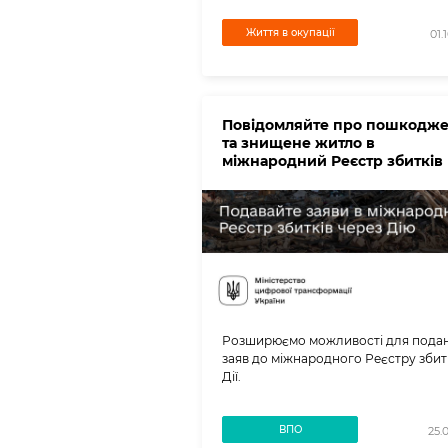
Життя в окупації
01.
Повідомляйте про пошкодж
та знищене житло в
міжнародний Реєстр збитків
Розширюємо можливості для пода
заяв до міжнародного Реєстру збитк
Дії.
ВПО
25.