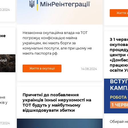
10.2024
Життя в
Незаконна окупаційна влада на ТОТ
ене
погрожує конфіскацією майна
З 1 черв
українцям, які мають борги за
окупова
комунальні послуги, але при цьому не
процеду
мають паспорта рф.
центри 
«Донбас 
працюют
Життя в окупації
14.08.2024
освіти У
Причетні до позбавлення
ння
українців їхньої нерухомості на
ів у
ТОТ будуть у майбутньому
відшкодовувати збитки
Обирай не
07.2024