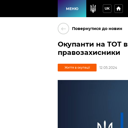
home
UK
МЕНЮ
keyboard_backspace
Повернутися до новин
Окупанти на ТОТ 
правозахисники
12.05.2024
Життя в окупації