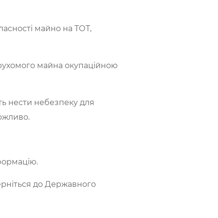
ласності майно на ТОТ,
ерухомого майна окупаційною
ть нести небезпеку для
ожливо.
нформацію.
верніться до Державного