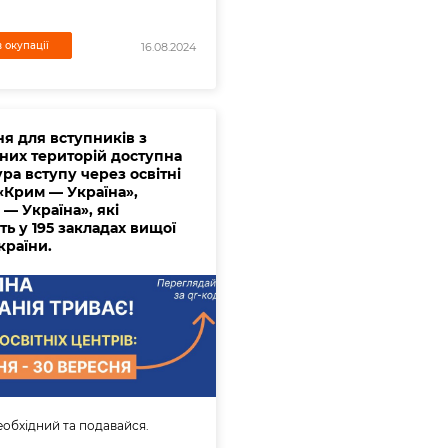
 окупації
16.08.2024
ня для вступників з
них територій доступна
ра вступу через освітні
«Крим — Україна»,
— Україна», які
ь у 195 закладах вищої
країни.
обхідний та подавайся.