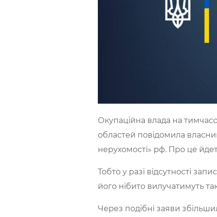
Окупаційна влада на тимчасов
областей повідомила власник
нерухомості» рф. Про це йде
Тобто у разі відсутності зап
його нібито вилучатимуть так
Через подібні заяви збільши