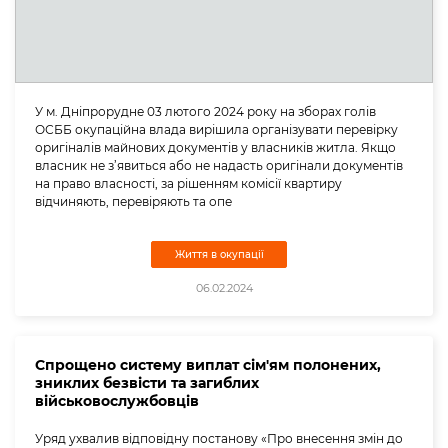
У м. Дніпрорудне 03 лютого 2024 року на зборах голів
ОСББ окупаційна влада вирішила організувати перевірку
оригіналів майнових документів у власників житла. Якщо
власник не з’явиться або не надасть оригінали документів
на право власності, за рішенням комісії квартиру
відчиняють, перевіряють та опе
Життя в окупації
06.02.2024
Спрощено систему виплат сім'ям полонених,
зниклих безвісти та загиблих
військовослужбовців
Уряд ухвалив відповідну постанову «Про внесення змін до