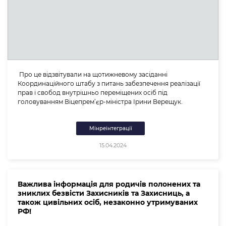
Про це відзвітували на щотижневому засіданні
Координаційного штабу з питань забезпечення реалізації
прав і свобод внутрішньо переміщених осіб під
головуванням Віцепрем’єр-міністра Ірини Верещук.
Мінреінтеграції
15.04.2024
Важлива інформація для родичів полонених та
зниклих безвісти Захисників та Захисниць, а
також цивільних осіб, незаконно утримуваних
РФ!