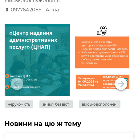
військовослужбовців:
📱 0977642085 - Анна.
нерухомість
зниклі без вісті
військовополонені
Новини на цю ж тему