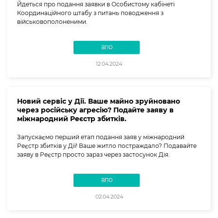
Йдеться про подання заявки в Особистому кабінеті
Координаційного штабу з питань поводження з
військовополоненими.
ВПО
12.04.2024
Новий сервіс у Дії. Ваше майно зруйновано
через російську агресію? Подайте заяву в
міжнародний Реєстр збитків.
Запускаємо перший етап подання заяв у міжнародний
Реєстр збитків у Дії! Ваше житло постраждало? Подавайте
заяву в Реєстр просто зараз через застосунок Дія.
ВПО
02.04.2024