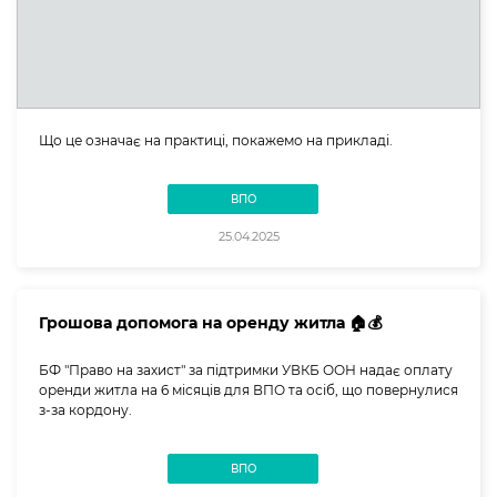
Що це означає на практиці, покажемо на прикладі.
ВПО
25.04.2025
Грошова допомога на оренду житла 🏠💰
БФ "Право на захист" за підтримки УВКБ ООН надає оплату
оренди житла на 6 місяців для ВПО та осіб, що повернулися
з-за кордону.
ВПО