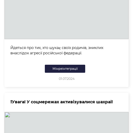
Йдеться про тих, хто шукає своїх родичів, зниклих
внаслідок агресії російської федерації.
Мінреінтеграції
01.07.2024
❗️Увага! У соцмережах активізувалися шахраї!