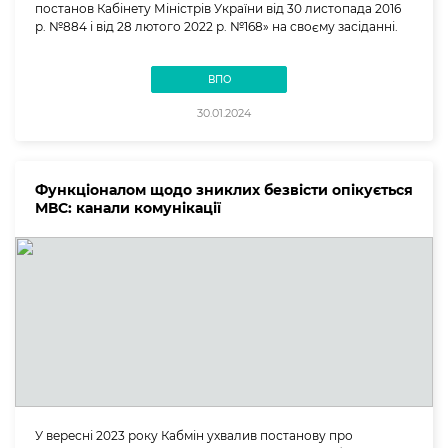
постанов Кабінету Міністрів України від 30 листопада 2016
р. №884 і від 28 лютого 2022 р. №168» на своєму засіданні.
ВПО
30.01.2024
Функціоналом щодо зниклих безвісти опікується
МВС: канали комунікації
У вересні 2023 року Кабмін ухвалив постанову про