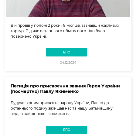
Він провів у полоні 2 роки і 8 місяців, зазнавши жахливих
тортур. Під час останнього обміну його тіло було
повернено Україні...
ВПО
04.12.2024
Петиція про присвоєння звання Героя України
(посмертно) Павлу Якименко
Будучи вірним присязі та народу України, Павло до
останнього подиху захищав нас та нашу Батьківщину і
віддав найцінніше - своє життя.
ВПО