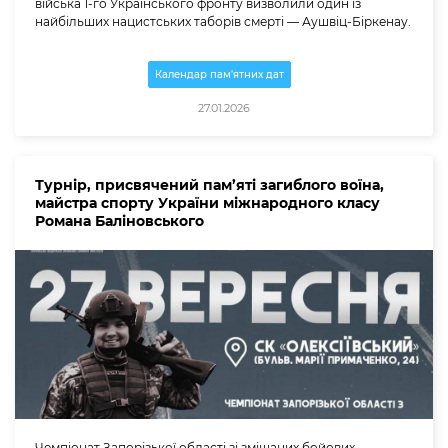
війська 1-го Українського фронту визволили один із
найбільших нацистських таборів смерті — Аушвіц-Біркенау.
Календар пам'ятних дат
27.01.2026
Турнір, присвячений пам’яті загиблого воїна,
майстра спорту України міжнародного класу
Романа Баліновського
Чемпіонат Запорізької області зі змішаних бойових