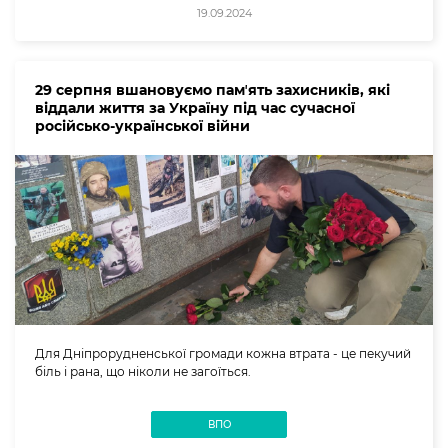
19.09.2024
29 серпня вшановуємо памʼять захисників, які
віддали життя за Україну під час сучасної
російсько-української війни
Для Дніпрорудненської громади кожна втрата - це пекучий
біль і рана, що ніколи не загоїться.
ВПО