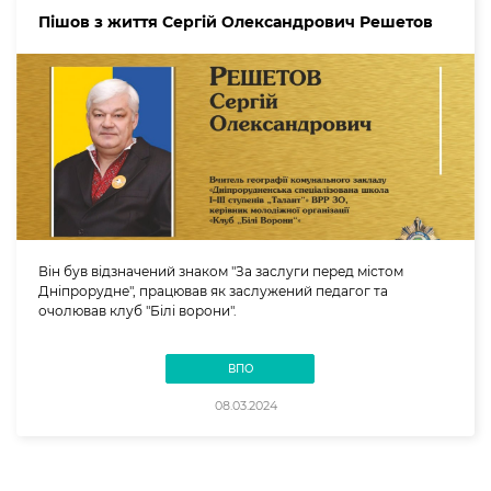
Пішов з життя Сергій Олександрович Решетов
Він був відзначений знаком "За заслуги перед містом
Дніпрорудне", працював як заслужений педагог та
очолював клуб "Білі ворони".
ВПО
08.03.2024