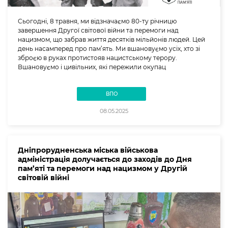
Сьогодні, 8 травня, ми відзначаємо 80-ту річницю
завершення Другої світової війни та перемоги над
нацизмом, що забрав життя десятків мільйонів людей. Цей
день насамперед про пам’ять. Ми вшановуємо усіх, хто зі
зброєю в руках протистояв нацистському терору.
Вшановуємо і цивільних, які пережили окупац
ВПО
08.05.2025
Дніпрорудненська міська військова
адміністрація долучається до заходів до Дня
пам’яті та перемоги над нацизмом у Другій
світовій війні