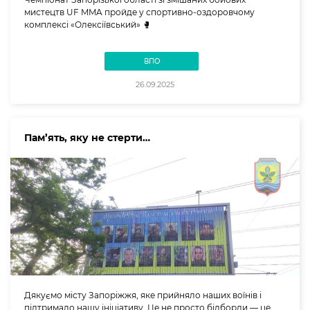
мистецтв UF MMA пройде у спортивно-оздоровчому
комплексі «Олексіївський» 🥊
ВПО
26.09.2025
Пам’ять, яку не стерти…
Дякуємо місту Запоріжжя, яке прийняло наших воїнів і
підтримало нашу ініціативу. Це не просто білборди — це