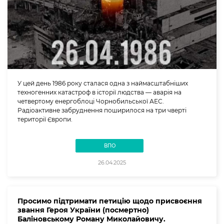
У цей день 1986 року сталася одна з наймасштабніших
техногенних катастроф в історії людства — аварія на
четвертому енергоблоці Чорнобильської АЕС.
Радіоактивне забруднення поширилося на три чверті
території Європи.
ВПО
26.04.2025
Просимо підтримати петицію щодо присвоєння
звання Героя України (посмертно)
Баліновському Роману Миколайовичу.