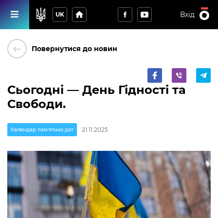
home
Вхід
UK
keyboard_backspace
Повернутися до новин
Сьогодні — День Гідності та
Свободи.
21.11.2025
Календар пам'ятних дат