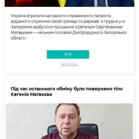
Україна втратила ще одного справжнього патріота,
відданого служінню своїй громаді та державі. 4 грудня у м.
Запоріжжя відбулося прощання з Євгенієм Сергійовичем
Матвєєвим — міським головою Дніпрорудного Запорізької
області.
ВПО
06.12.2024
Під час останнього обміну було повернено тіло
Євгенія Матвєєва