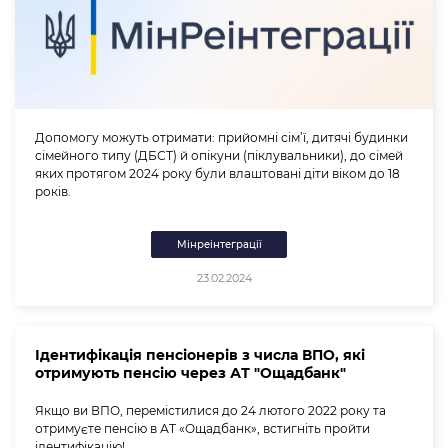
Допомогу можуть отримати: прийомні сім’ї, дитячі будинки
сімейного типу (ДБСТ) й опікуни (піклувальники), до сімей
яких протягом 2024 року були влаштовані діти віком до 18
років.
Мінреінтеграції
23.02.2024
Ідентифікація пенсіонерів з числа ВПО, які
отримують пенсію через АТ "Ощадбанк"
Якщо ви ВПО, перемістилися до 24 лютого 2022 року та
отримуєте пенсію в АТ «Ощадбанк», встигніть пройти
ідентифікацію!