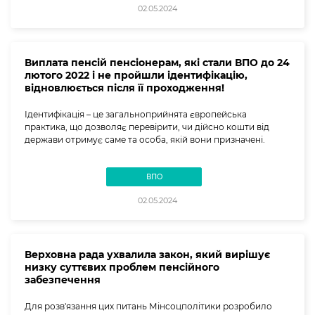
02.05.2024
Виплата пенсій пенсіонерам, які стали ВПО до 24
лютого 2022 і не пройшли ідентифікацію,
відновлюється після її проходження!
Ідентифікація – це загальноприйнята європейська
практика, що дозволяє перевірити, чи дійсно кошти від
держави отримує саме та особа, якій вони призначені.
ВПО
02.05.2024
Верховна рада ухвалила закон, який вирішує
низку суттєвих проблем пенсійного
забезпечення
Для розв'язання цих питань Мінсоцполітики розробило