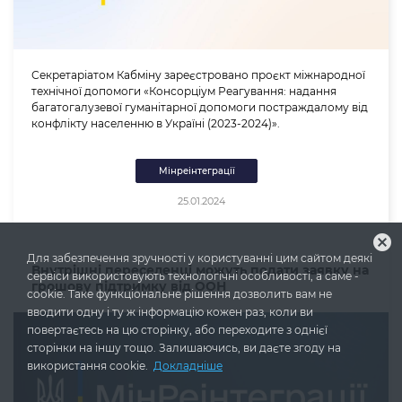
Секретаріатом Кабміну зареєстровано проєкт міжнародної
технічної допомоги «Консорціум Реагування: надання
багатогалузевої гуманітарної допомоги постраждалому від
конфлікту населенню в Україні (2023-2024)».
Мінреінтеграції
25.01.2024
cancel
Для забезпечення зручності у користуванні цим сайтом деякі
Внутрішні переселенці можуть подати заявку на
сервіси використовують технологічні особливості, а саме -
грошову підтримку від ООН
cookie. Таке функціональне рішення дозволить вам не
вводити одну і ту ж інформацію кожен раз, коли ви
повертаєтесь на цю сторінку, або переходите з однієї
сторінки на іншу тощо. Залишаючись, ви даєте згоду на
використання cookie.
Докладніше