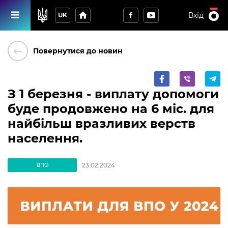
home
Вхід
UK
keyboard_backspace
Повернутися до новин
З 1 березня - виплату допомоги
буде продовжено на 6 міс. для
найбільш вразливих верств
населення.
23.02.2024
ВПО