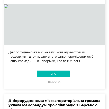
Дніпрорудненська міська військова адміністрація
продовжує підтримувати внутрішньо переміщених осіб
нашої громади — і в Запоріжжі, і по всій Україні.
ВПО
04.12.2025
Дніпрорудненська міська територіальна громада
уклала Меморандум про співпрацю з Барською