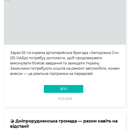
Зараз 55-та окрема артилерійська бригада «Запорізька Січ»
(55 ОАБр) потребує допомоги, щоб продовжувати
виконувати бойові завдання та захищати Україну.
Захисники потребують коштів на ремонт автомобіля, кожен
внесок — це реальна підтримка на передовій.
ВПО
12.12.2025
🤝 Дніпрорудненська громада — разом навіть на
відстані!