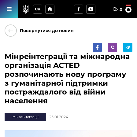
home
Вхід
UK
keyboard_backspace
Повернутися до новин
Мінреінтеграції та міжнародна
організація ACTED
розпочинають нову програму
з гуманітарної підтримки
постраждалого від війни
населення
25.01.2024
Мінреінтеграції