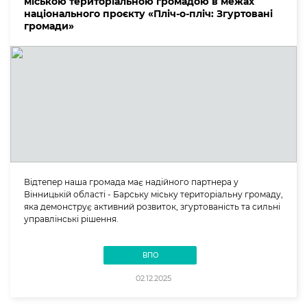
міською територіальною громадою в межах
національного проєкту «Пліч-о-пліч: Згуртовані
громади»
Відтепер наша громада має надійного партнера у
Вінницькій області - Барську міську територіальну громаду,
яка демонструє активний розвиток, згуртованість та сильні
управлінські рішення.
ВПО
02.12.2025