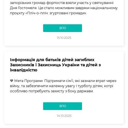
запорізьких громад-форпостів взяли участь у святкуванні
Дня Гостомеля. Це стало можливим завдяки національному
проєкту «Пліч-о-пліч: згуртовані громади».
ВПО
15.10.2025
Інформація для батьків дітей загиблих
Захисників і Захисниць України та дітей з
інвалідністю
💙 Мета Програми: Підтримати сім’ї, які зазнали втрат через
війну, та забезпечити належну увагу і турботу дітям, котрі
особливо потребують захисту з боку держави.
ВПО
14.10.2025