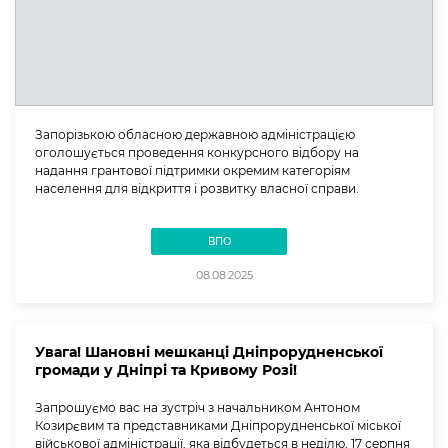
Запорізькою обласною державною адміністрацією
оголошується проведення конкурсного відбору на
надання грантової підтримки окремим категоріям
населення для відкриття і розвитку власної справи.
ВПО
08.08.2025
Увага! Шановні мешканці Дніпрорудненської
громади у Дніпрі та Кривому Розі!
Запрошуємо вас на зустріч з начальником Антоном
Козирєвим та представниками Дніпрорудненської міської
військової адміністрації, яка відбудеться в неділю, 17 серпня