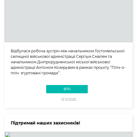
Відбулася робоча зустріч між начальником Гостомельської
селищної військової адміністрації Сергієм Смалем та
начальником Дніпрорудненської міської військової
адміністрації Антоном Козирєвим в рамках проєкту “Пліч-о-
пліч: згуртовані громади”.
ВПО
12.12.2025
Підтримай наших захисників!