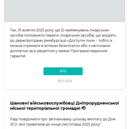
Так, 31 жовтня 2025 року ще 12 найменувань лікарських
засобів поповнили перелік лікарських засобів, що входять
до держпрограми реімбурсації «Доступні ліки» - тобто їх
можна отримати в аптеках безоплатно або з частковою
доплатою за е-рецептом у межах Програми медичних
гарантій.
ВПО
06.11.2025
Шановні військовослужбовці Дніпрорудненської
міської територіальної громади! 🫡
Раді повідомити про заплановану цільову виплату до Дня
ЗСУ, яка триватиме до кінця листопада 2025 року!