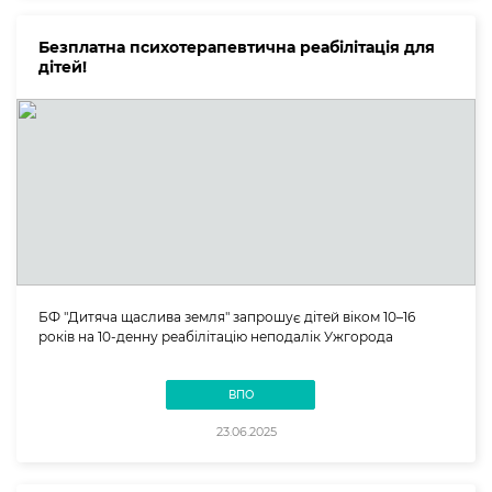
Безплатна психотерапевтична реабілітація для
дітей!
БФ "Дитяча щаслива земля" запрошує дітей віком 10–16
років на 10-денну реабілітацію неподалік Ужгорода
ВПО
23.06.2025