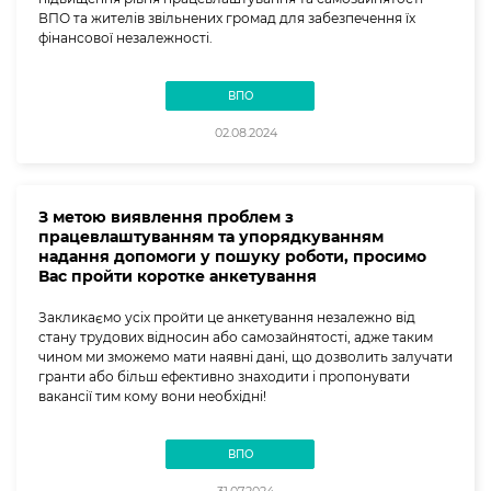
ВПО та жителів звільнених громад для забезпечення їх
фінансової незалежності.
ВПО
02.08.2024
З метою виявлення проблем з
працевлаштуванням та упорядкуванням
надання допомоги у пошуку роботи, просимо
Вас пройти коротке анкетування
Закликаємо усіх пройти це анкетування незалежно від
стану трудових відносин або самозайнятості, адже таким
чином ми зможемо мати наявні дані, що дозволить залучати
гранти або більш ефективно знаходити і пропонувати
вакансії тим кому вони необхідні!
ВПО
31.07.2024