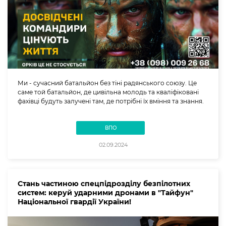
Ми - сучасний батальйон без тіні радянського союзу. Це
саме той батальйон, де цивільна молодь та кваліфіковані
фахівці будуть залучені там, де потрібні їх вміння та знання.
ВПО
02.09.2024
Стань частиною спецпідрозділу безпілотних
систем: керуй ударними дронами в "Тайфун"
Національної гвардії України!