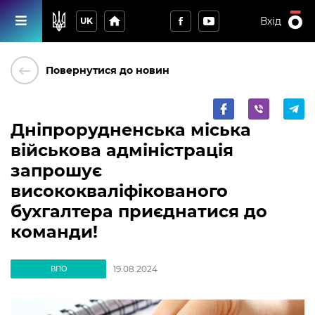
home
Вхід
UK
keyboard_backspace
Повернутися до новин
Дніпрорудненська міська
військова адміністрація
запрошує
висококваліфікованого
бухгалтера приєднатися до
команди!
19.08.2024
ВПО