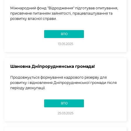
Міжнародний фонд "Відродження" підготував опитування,
присвячене питанням зайнятості, працевлаштування та
розвитку власної справи.
ВПО
13.05.2025
Шановна Дніпрорудненська громада!
Продовжується формування кадрового резерву для
розвитку і відновлення Дніпрорудненської громади після
періоду деокупації.
ВПО
25.03.2025