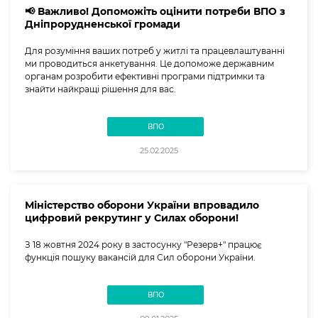
📢 Важливо! Допоможіть оцінити потреби ВПО з
Дніпрорудненської громади
Для розуміння ваших потреб у житлі та працевлаштуванні
ми проводиться анкетування. Це допоможе державним
органам розробити ефективні програми підтримки та
знайти найкращі рішення для вас.
ВПО
25.02.2025
Міністерство оборони України впровадило
цифровий рекрутинг у Силах оборони!
З 18 жовтня 2024 року в застосунку "Резерв+" працює
функція пошуку вакансій для Сил оборони України.
ВПО