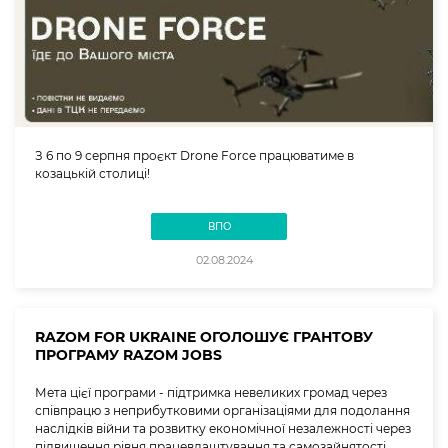
З 6 по 9 серпня проєкт Drone Force працюватиме в
козацькій столиці!
ВПО
02.08.2024
RAZOM FOR UKRAINE ОГОЛОШУЄ ГРАНТОВУ
ПРОГРАМУ RAZOM JOBS
Мета цієї програми - підтримка невеликих громад через
співпрацю з неприбутковими організаціями для подолання
наслідків війни та розвитку економічної незалежності через
підвищення рівня працевлаштування та самозайнятості