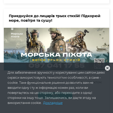
Приєднуйся до лицарів трьох стихій! Підкорюй
море, повітря та сушу!
cancel
Для забезпечення зручності у користуванні цим сайтом деякі
сервіси використовують технологічні особливості, а саме -
Військово-Морські Сили Збройних Сил України
запрошують громадян на військову службу за контрактом.
cookie. Таке функціональне рішення дозволить вам не
вводити одну і ту ж інформацію кожен раз, коли ви
повертаєтесь на цю сторінку, або переходите з однієї
ВПО
сторінки на іншу тощо. Залишаючись, ви даєте згоду на
використання cookie.
Докладніше
10.04.2024