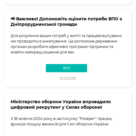
📢 Важливо! Допоможіть оцінити потреби ВПО з
Дніпрорудненської громади
Для розуміння ваших потреб у житлі та працевлаштуванні
ми проводиться анкетування. Це допоможе державним
органам розробити ефективні програми підтримки та
знайти найкращі рішення для вас.
ВПО
25.02.2025
Міністерство оборони України впровадило
цифровий рекрутинг у Силах оборони!
З 18 жовтня 2024 року в застосунку "Резерв+" працює
функція пошуку вакансій для Сил оборони України.