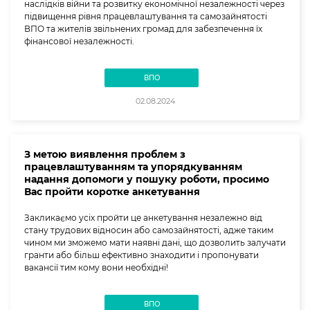
наслідків війни та розвитку економічної незалежності через
підвищення рівня працевлаштування та самозайнятості
ВПО та жителів звільнених громад для забезпечення їх
фінансової незалежності.
ВПО
02.08.2024
З метою виявлення проблем з
працевлаштуванням та упорядкуванням
надання допомоги у пошуку роботи, просимо
Вас пройти коротке анкетування
Закликаємо усіх пройти це анкетування незалежно від
стану трудових відносин або самозайнятості, адже таким
чином ми зможемо мати наявні дані, що дозволить залучати
гранти або більш ефективно знаходити і пропонувати
вакансії тим кому вони необхідні!
ВПО