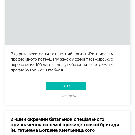
Відкрита реєстрація на пілотний проєкт «Розширення
професійного потенціалу жінок у сфері пасажирських
перевезень». 100 жінок зможуть безоплатно отримати
професію водійки автобусів.
ВПО
10.09.2024
21-ший окремий батальйон спеціального
призначення окремої президентської бригади
ім. гетьмана Богдана Хмельницького