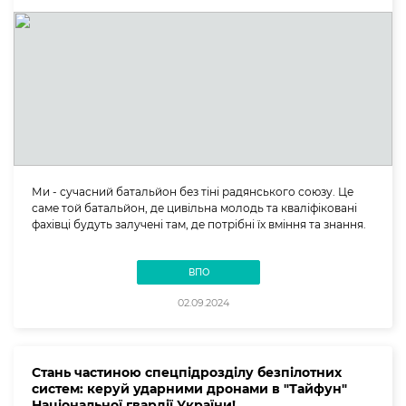
Ми - сучасний батальйон без тіні радянського союзу. Це
саме той батальйон, де цивільна молодь та кваліфіковані
фахівці будуть залучені там, де потрібні їх вміння та знання.
ВПО
02.09.2024
Стань частиною спецпідрозділу безпілотних
систем: керуй ударними дронами в "Тайфун"
Національної гвардії України!