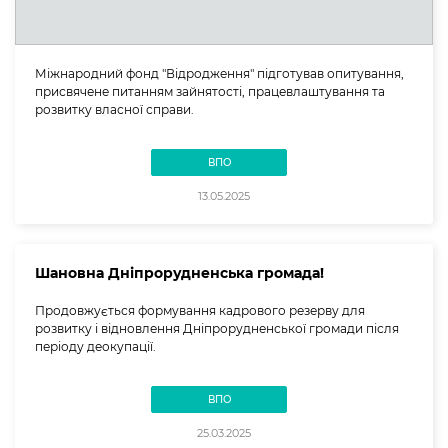
Міжнародний фонд "Відродження" підготував опитування,
присвячене питанням зайнятості, працевлаштування та
розвитку власної справи.
ВПО
13.05.2025
Шановна Дніпрорудненська громада!
Продовжується формування кадрового резерву для
розвитку і відновлення Дніпрорудненської громади після
періоду деокупації.
ВПО
25.03.2025