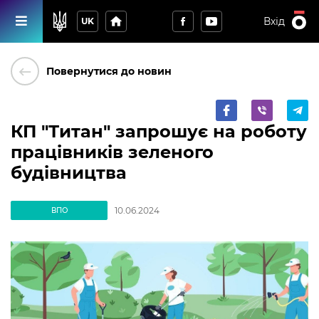
home
Вхід
UK
keyboard_backspace
Повернутися до новин
КП "Титан" запрошує на роботу
працівників зеленого
будівництва
10.06.2024
ВПО