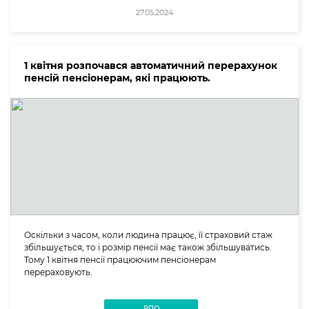
27.05.2024
1 квітня розпочався автоматичний перерахунок
пенсій пенсіонерам, які працюють.
Оскільки з часом, коли людина працює, її страховий стаж
збільшується, то і розмір пенсії має також збільшуватись.
Тому 1 квітня пенсії працюючим пенсіонерам
перераховують.
ВПО