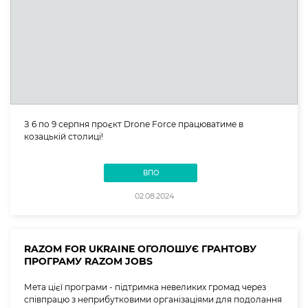
З 6 по 9 серпня проєкт Drone Force працюватиме в
козацькій столиці!
ВПО
02.08.2024
RAZOM FOR UKRAINE ОГОЛОШУЄ ГРАНТОВУ
ПРОГРАМУ RAZOM JOBS
Мета цієї програми - підтримка невеликих громад через
співпрацю з неприбутковими організаціями для подолання