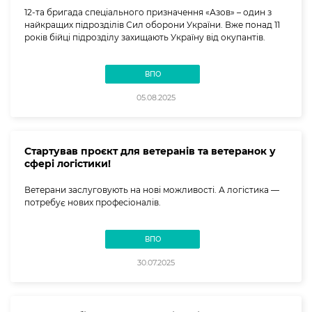
12-та бригада спеціального призначення «Азов» – один з
найкращих підрозділів Сил оборони України. Вже понад 11
років бійці підрозділу захищають Україну від окупантів.
ВПО
05.08.2025
Стартував проєкт для ветеранів та ветеранок у
сфері логістики!
Ветерани заслуговують на нові можливості. А логістика —
потребує нових професіоналів.
ВПО
30.07.2025