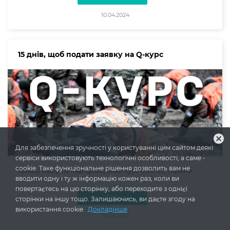
10.04.2024
15 днів, щоб подати заявку на Q-курс
cancel
Для забезпечення зручності у користуванні цим сайтом деякі
сервіси використовують технологічні особливості, а саме -
cookie. Таке функціональне рішення дозволить вам не
Триває набір на Кваліфікаційний курс ССО ЗС України.
вводити одну і ту ж інформацію кожен раз, коли ви
повертаєтесь на цю сторінку, або переходите з однієї
ВПО
сторінки на іншу тощо. Залишаючись, ви даєте згоду на
використання cookie.
Докладніше
09.04.2024