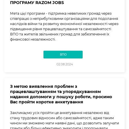
ПРОГРАМУ RAZOM JOBS
Мета цієї програми - підтримка невеликих громад через
співпрацю з неприбутковими організаціями для подолання
наслідків війни та розвитку економічної незалежності через
підвищення рівня працевлаштування та самозайнятості
ВПО та жителів звільнених громад для забезпечення їх
фінансової незалежності.
ВПО
02.08.2024
З метою виявлення проблем з
працевлаштуванням та упорядкуванням
надання допомоги у пошуку роботи, просимо
Вас пройти коротке анкетування
Закликаємо усіх пройти це анкетування незалежно від
стану трудових відносин або самозайнятості, адже таким
чином ми зможемо мати наявні дані, що дозволить залучати
гранти або більш ефективно знаходити і пропонувати