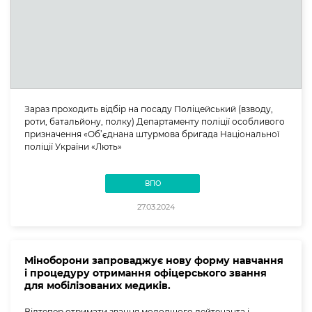
Зараз проходить відбір на посаду Поліцейський (взводу,
роти, батальйону, полку) Департаменту поліції особливого
призначення «Об’єднана штурмова бригада Національної
поліції України «Лють»
ВПО
27.03.2024
Міноборони запроваджує нову форму навчання
і процедуру отримання офіцерського звання
для мобілізованих медиків.
Відтепер отримати звання молодшого лейтенанта і