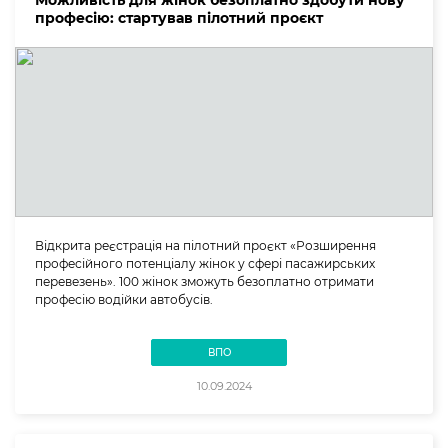
Можливість для жінок безоплатно здобути нову
професію: стартував пілотний проєкт
Відкрита реєстрація на пілотний проєкт «Розширення
професійного потенціалу жінок у сфері пасажирських
перевезень». 100 жінок зможуть безоплатно отримати
професію водійки автобусів.
ВПО
10.09.2024