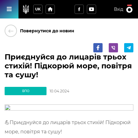
home
Вхід
UK
keyboard_backspace
Повернутися до новин
Приєднуйся до лицарів трьох
стихій! Підкорюй море, повітря
та сушу!
10.04.2024
ВПО
💪Приєднуйся до лицарів трьох стихій! Підкорюй
море, повітря та сушу!