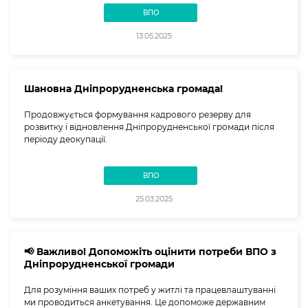
ВПО
13.05.2025
Шановна Дніпрорудненська громада!
Продовжується формування кадрового резерву для
розвитку і відновлення Дніпрорудненської громади після
періоду деокупації.
ВПО
25.03.2025
📢 Важливо! Допоможіть оцінити потреби ВПО з
Дніпрорудненської громади
Для розуміння ваших потреб у житлі та працевлаштуванні
ми проводиться анкетування. Це допоможе державним