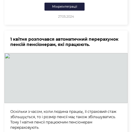
Мінреінтеграції
27.05.2024
1 квітня розпочався автоматичний перерахунок
пенсій пенсіонерам, які працюють.
Оскільки з часом, коли людина працює, її страховий стаж
збільшується, то і розмір пенсії має також збільшуватись.
Тому 1 квітня пенсії працюючим пенсіонерам
перераховують.