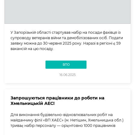
У Запорізькій області стартував набір на посади фахівця із
супроводу ветеранів війни та демобілізованих осіб. Подати
заявку можна до 30 червня 2025 року. Наразі в регіоні є 59
вакансій на цю посаду.
ВПО
16.06.2025
Запрошуються працівники до роботи на
Хмельницькій АЕС!
Для виконання будівельно-відновлювальних робіт на
майданчику філії «ВП ХАЕС» (м. Нетішин, Хмельницька обл.)
триває набір персоналу — орієнтовно 1000 працівників