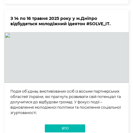
З 14 по 16 травня 2025 року у м.Дніпро
відбудеться молодіжний ідеятон #SOLVE_IT.
Подія об’єднає вмотивованих осіб із восьми партнерських
областей України, які прагнуть розвивати свій потенціал та
долучитися до відбудови громад. У фокусі події –
відновлення молодіжної політики та посилення соціальної
згуртованості.
ВПО