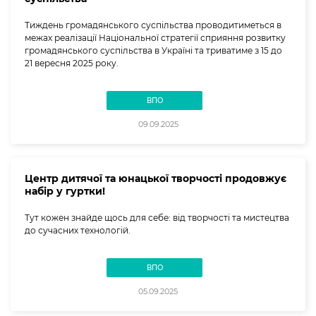
Тиждень громадянського суспільства проводитиметься в
межах реалізації Національної стратегії сприяння розвитку
громадянського суспільства в Україні та триватиме з 15 до
21 вересня 2025 року.
ВПО
09.09.2025
Центр дитячої та юнацької творчості продовжує
набір у гуртки!
Тут кожен знайде щось для себе: від творчості та мистецтва
до сучасних технологій.
ВПО
05.09.2025