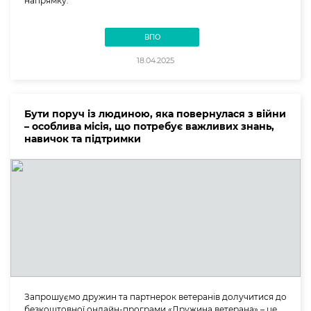
напрямку.
ВПО
18.04.2025
Бути поруч із людиною, яка повернулася з війни
– особлива місія, що потребує важливих знань,
навичок та підтримки
Запрошуємо дружин та партнерок ветеранів долучитися до
безкоштовної онлайн-програми «Дружина ветерана» – це