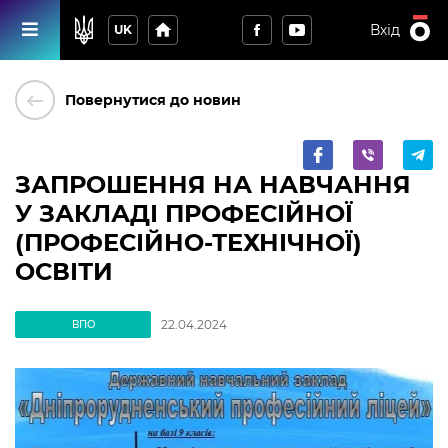
home
Вхід
UK
keyboard_backspace
Повернутися до новин
ЗАПРОШЕННЯ НА НАВЧАННЯ
У ЗАКЛАДІ ПРОФЕСІЙНОЇ
(ПРОФЕСІЙНО-ТЕХНІЧНОЇ)
ОСВІТИ
22.04.2024
ВПО