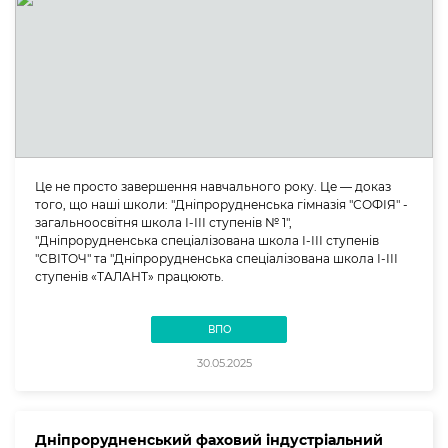
Це не просто завершення навчального року. Це — доказ
того, що наші школи: "Дніпрорудненська гімназія "СОФІЯ" -
загальноосвітня школа І-ІІІ ступенів № 1",
"Дніпрорудненська спеціалізована школа І-ІІІ ступенів
"СВІТОЧ" та "Дніпрорудненська спеціалізована школа І-ІІІ
ступенів «ТАЛАНТ» працюють.
ВПО
30.05.2025
Дніпрорудненський фаховий індустріальний