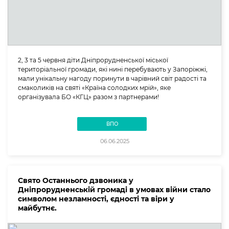
2, 3 та 5 червня діти Дніпрорудненської міської
територіальної громади, які нині перебувають у Запоріжжі,
мали унікальну нагоду поринути в чарівний світ радості та
смаколиків на святі «Країна солодких мрій», яке
організувала БО «КГЦ» разом з партнерами!
ВПО
06.06.2025
Свято Останнього дзвоника у
Дніпрорудненській громаді в умовах війни стало
символом незламності, єдності та віри у
майбутнє.