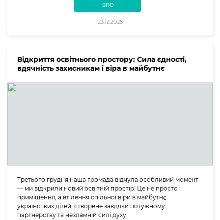
ВПО
23.12.2025
Відкриття освітнього простору: Сила єдності,
вдячність захисникам і віра в майбутнє
Третього грудня наша громада відчула особливий момент
— ми відкрили новий освітній простір. Це не просто
приміщення, а втілення спільної віри в майбутнє
українських дітей, створене завдяки потужному
партнерству та незламній силі духу.