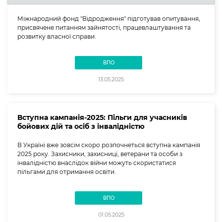
Міжнародний фонд "Відродження" підготував опитування,
присвячене питанням зайнятості, працевлаштування та
розвитку власної справи.
ВПО
13.05.2025
Вступна кампанія-2025: Пільги для учасників
бойових дій та осіб з інвалідністю
В Україні вже зовсім скоро розпочнеться вступна кампанія
2025 року. Захисники, захисниці, ветерани та особи з
інвалідністю внаслідок війни можуть скористатися
пільгами для отримання освіти.
ВПО
01.05.2025