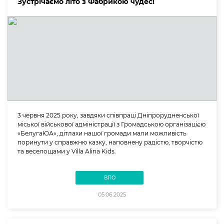
Зустрічаємо літо з Фабрикою чудес!
3 червня 2025 року, завдяки співпраці Дніпрорудненської
міської військової адміністрації з Громадською організацією
«БелугаЮА», дітлахи нашої громади мали можливість
поринути у справжню казку, наповнену радістю, творчістю
та веселощами у Villa Alina Kids.
ВПО
05.06.2025