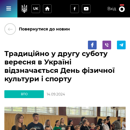
home
Вхід
UK
keyboard_backspace
Повернутися до новин
Традиційно у другу суботу
вересня в Україні
відзначається День фізичної
культури і спорту
14.09.2024
ВПО