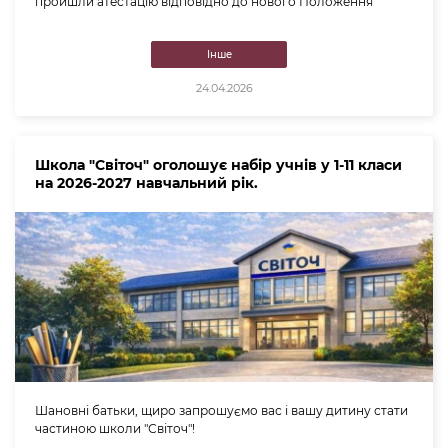
пройшли атестацію відповідно до нового Положення
Інше
24.04.2026
Школа "Світоч" оголошує набір учнів у 1-11 класи
на 2026-2027 навчальний рік.
Шановні батьки, щиро запрошуємо вас і вашу дитину стати
частиною школи "Світоч"!