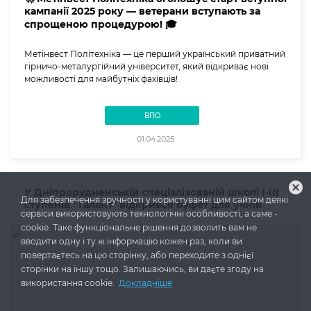
кампанії 2025 року — ветерани вступають за
спрощеною процедурою! 🎓
Метінвест Політехніка — це перший український приватний
гірничо-металургійний університет, який відкриває нові
можливості для майбутніх фахівців!
ВПО
01.04.2025
cancel
У Дніпрорудненській спеціалізованій школі І-ІІІ
Для забезпечення зручності у користуванні цим сайтом деякі
ступенів "Талант" відкрився буфет для учнів
сервіси використовують технологічні особливості, а саме -
cookie. Таке функціональне рішення дозволить вам не
вводити одну і ту ж інформацію кожен раз, коли ви
повертаєтесь на цю сторінку, або переходите з однієї
сторінки на іншу тощо. Залишаючись, ви даєте згоду на
використання cookie.
Докладніше