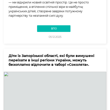
— ми відкрили новий освітній простір. Це не просто
приміщення, а втілення спільної віри в майбутнє
українських дітей, створене завдяки потужному
партнерству та незламній силі духу.
ВПО
05.12.2025
Діти із Запорізької області, які були вимушені
переїхати в інші регіони України, можуть
безоплатно відпочити в таборі «Соколята».