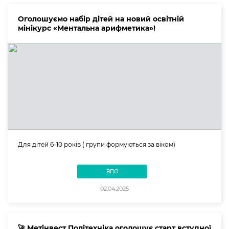
Оголошуємо набір дітей на новий освітній
мінікурс «Ментальна арифметика»!
Для дітей 6-10 років ( групи формуються за віком)
ВПО
02.04.2025
🚀 Метінвест Політехніка оголошує старт вступної