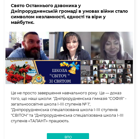
Свято Останнього дзвоника у
Дніпрорудненській громаді в умовах війни стало
символом незламності, єдності та віри у
майбутнє.
Це не просто завершення навчального року. Це — доказ
того, що наші школи: "Дніпрорудненська гімназія "СОФІЯ" -
загальноосвітня школа І-ІІІ ступенів № 1",
"Дніпрорудненська спеціалізована школа І-ІІІ ступенів
"СВІТОЧ" та "Дніпрорудненська спеціалізована школа І-ІІІ
ступенів «ТАЛАНТ» працюють.
ВПО