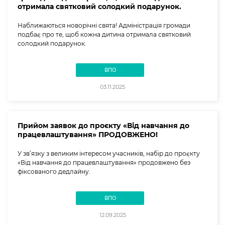
отримала святковий солодкий подарунок.
Наближаються новорічні свята! Адміністрація громади
подбає про те, щоб кожна дитина отримала святковий
солодкий подарунок.
ВПО
03.11.2025
Прийом заявок до проєкту «Від навчання до
працевлаштування» ПРОДОВЖЕНО!
У зв’язку з великим інтересом учасників, набір до проєкту
«Від навчання до працевлаштування» продовжено без
фіксованого дедлайну.
ВПО
12.09.2025