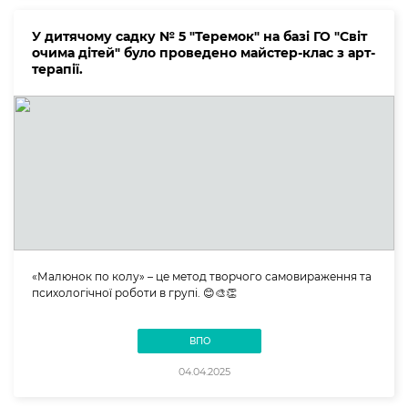
У дитячому садку № 5 "Теремок" на базі ГО "Світ
очима дітей" було проведено майстер-клас з арт-
терапії.
«Малюнок по колу» – це метод творчого самовираження та
психологічної роботи в групі. 😊🎨👏
ВПО
04.04.2025