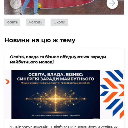
освіта
молодь
школи
Новини на цю ж тему
Освіта, влада та бізнес об'єднуються заради
майбутнього молоді
У Дніпрорудненській ТГ відбувся Місцевий форум успішних