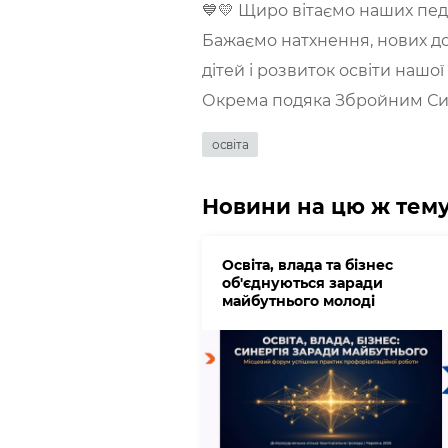
💙💛 Щиро вітаємо наших пед
Бажаємо натхнення, нових до
дітей і розвиток освіти нашої
Окрема подяка Збройним Сил
освіта
Новини на цю ж тем
Освіта, влада та бізнес
об'єднуються заради
майбутнього молоді