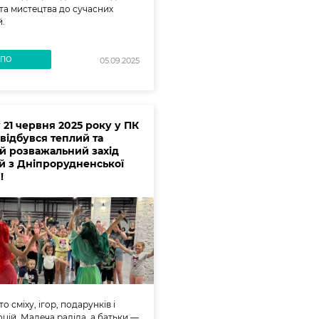
 та мистецтва до сучасних
й.
ВПО
05.09.2025
 21 червня 2025 року у ПК
 відбувся теплий та
й розважальний захід
ей з Дніпрорудненської
!
о сміху, ігор, подарунків і
цій. Малеча раділа, а батьки —