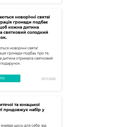
ються новорічні свята!
трація громади подбає
 щоб кожна дитина
а святковий солодкий
ок.
ься новорічні свята!
ація громади подбає про те,
а дитина отримала святковий
 подарунок.
ВПО
03.11.2025
итячої та юнацької
ті продовжує набір у
 знайде щось для себе: від