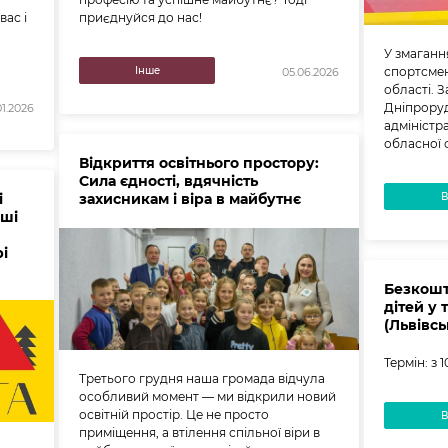
ас і
приєднуйся до нас!
У змаганн
Інше
спортсмен
05.06.2026
області. З
Дніпроруд
01.2026
адміністр
обласної 
Відкриття освітнього простору:
Сила єдності, вдячність
і
захисникам і віра в майбутнє
нші
і
Безкошт
дітей у 
(Львівсь
Термін: з 
Третього грудня наша громада відчула
особливий момент — ми відкрили новий
освітній простір. Це не просто
приміщення, а втілення спільної віри в