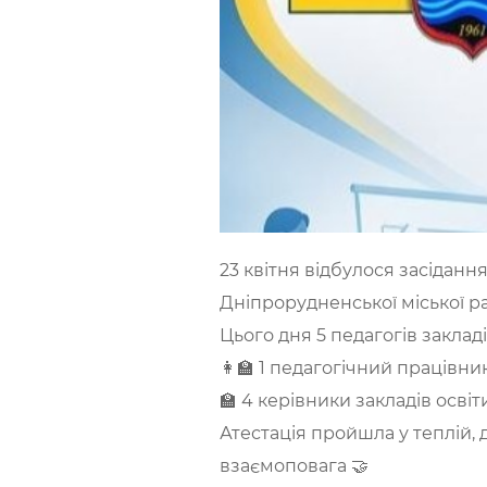
23 квітня відбулося засідання 
Дніпрорудненської міської р
Цього дня 5 педагогів закла
👩‍🏫 1 педагогічний працівн
🏫 4 керівники закладів осві
Атестація пройшла у теплій, 
взаємоповага 🤝