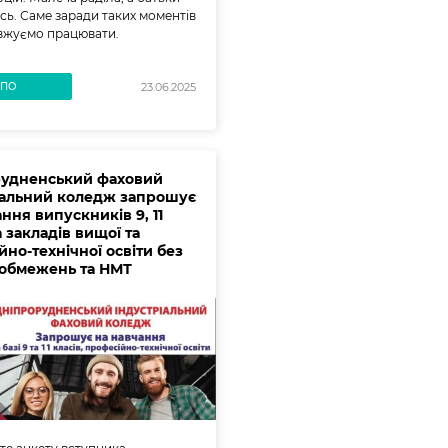
сь. Саме заради таких моментів
вжуємо працювати.
ВПО
23.06.2025
удненський фаховий
іальний коледж запрошує
ння випускників 9, 11
а закладів вищої та
но-технічної освіти без
 обмежень та НМТ