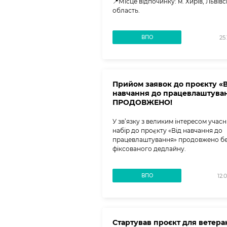
📍Місце відпочинку: м. Хирів, Львів
область.
ВПО
25.
Прийом заявок до проєкту «В
навчання до працевлаштува
ПРОДОВЖЕНО!
У зв’язку з великим інтересом учасн
набір до проєкту «Від навчання до
працевлаштування» продовжено б
фіксованого дедлайну.
ВПО
12.
Стартував проєкт для ветера