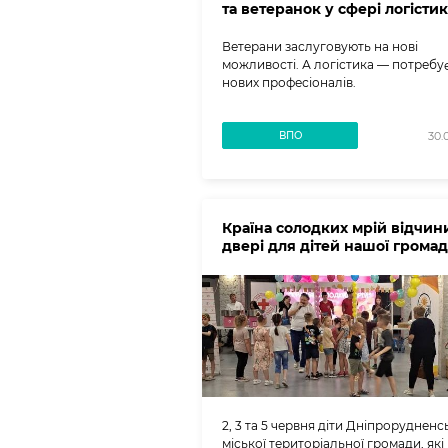
та ветеранок у сфері логістик
Ветерани заслуговують на нові
можливості. А логістика — потребу
нових професіоналів.
ВПО
30.
Країна солодких мрій відчин
двері для дітей нашої громад
2, 3 та 5 червня діти Дніпрорудненс
міської територіальної громади, які