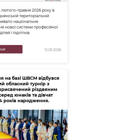
лютого–травня 2026 року в
ненській територіальній
ривало національне
ня нової системи професійної
дітей і підлітків.
нше
12.06.2026
ня на базі ШВСМ відбувся
ий обласний турнір з
присвячений різдвяним
серед юнаків та дівчат
14 років народження.