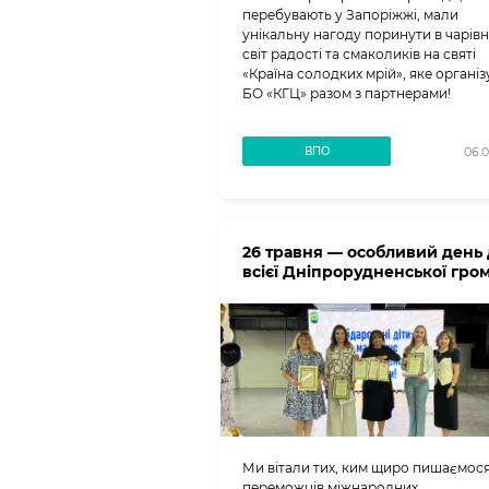
перебувають у Запоріжжі, мали
унікальну нагоду поринути в чарів
світ радості та смаколиків на святі
«Країна солодких мрій», яке органі
БО «КГЦ» разом з партнерами!
ВПО
06.0
26 травня — особливий день
всієї Дніпрорудненської гро
Ми вітали тих, ким щиро пишаємос
переможців міжнародних,