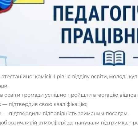
атестаційної комісії ІІ рівня відділу освіти, молоді, ку
ади.
дів освіти громади успішно пройшли атестацію відпов
ик — підтвердив свою кваліфікацію;
ти — підтвердили відповідність займаним посадам.
доброзичливій атмосфері, де панували підтримка, про