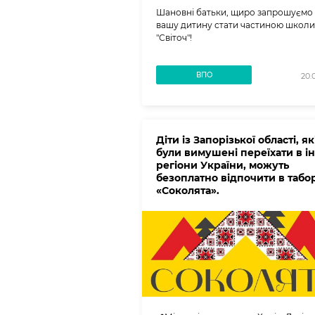
Шановні батьки, щиро запрошуємо в
вашу дитину стати частиною школи
"Світоч"!
ВПО
20.
Діти із Запорізької області, як
були вимушені переїхати в і
регіони України, можуть
безоплатно відпочити в табор
«Соколята».