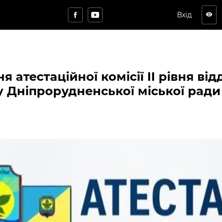
Вхід
visibility
 атестаційної комісії ІІ рівня відд
у Дніпрорудненської міської ради