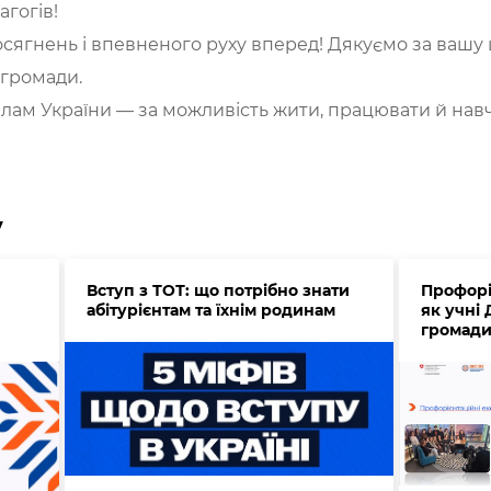
агогів!
сягнень і впевненого руху вперед! Дякуємо за вашу
 громади.
ам України — за можливість жити, працювати й навч
у
Вступ з ТОТ: що потрібно знати
Профорі
абітурієнтам та їхнім родинам
як учні
громади