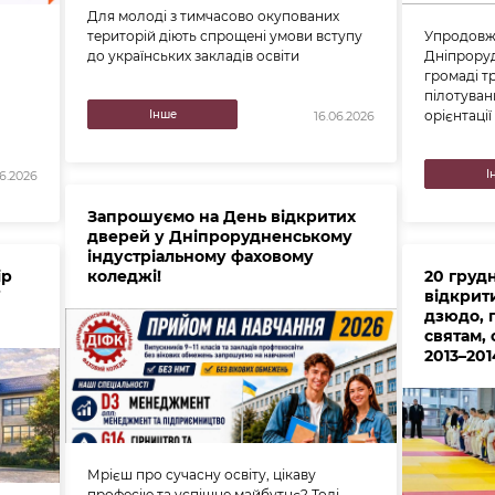
Для молоді з тимчасово окупованих
територій діють спрощені умови вступу
Упродовж 
до українських закладів освіти
Дніпроруд
громаді т
пілотуван
Інше
орієнтації 
16.06.2026
І
06.2026
Запрошуємо на День відкритих
дверей у Дніпрорудненському
індустріальному фаховому
ір
коледжі!
20 груд
7
відкрит
дзюдо, 
святам, 
2013–20
Мрієш про сучасну освіту, цікаву
професію та успішне майбутнє? Тоді