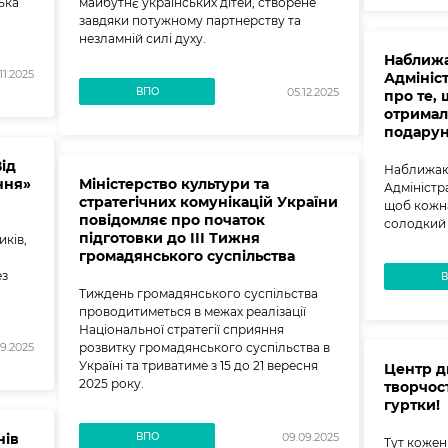
ська
майбутнє українських дітей, створене
завдяки потужному партнерству та
незламній силі духу.
Наближа
11.2025
Адмініс
ВПО
05.12.2025
про те,
отримал
подарун
ід
Наближают
ння»
Міністерство культури та
Адміністр
стратегічних комунікацій України
щоб кожн
повідомляє про початок
солодкий
підготовки до ІІІ Тижня
иків,
громадянського суспільства
ез
Тиждень громадянського суспільства
проводитиметься в межах реалізації
Національної стратегії сприяння
розвитку громадянського суспільства в
09.2025
Україні та триватиме з 15 до 21 вересня
Центр д
2025 року.
творчос
гуртки!
нів
ВПО
09.09.2025
Тут кожен