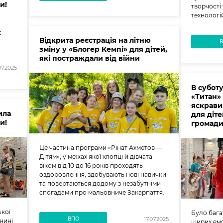
и!
творчості
технологі
є
Відкрита реєстрація на літню
зміну у «Блогер Кемпі» для дітей,
які постраждали від війни
07.2025
В суботу
«Титан»
яскрави
ила
для діт
и!
громади
Це частина програми «Рінат Ахметов —
Дітям», у межах якої хлопці й дівчата
віком від 10 до 16 років проходять
оздоровлення, здобувають нові навички
та повертаються додому з незабутніми
спогадами про мальовниче Закарпаття.
ької
Було багат
ВПО
17.07.2025
 нині
щирих емо