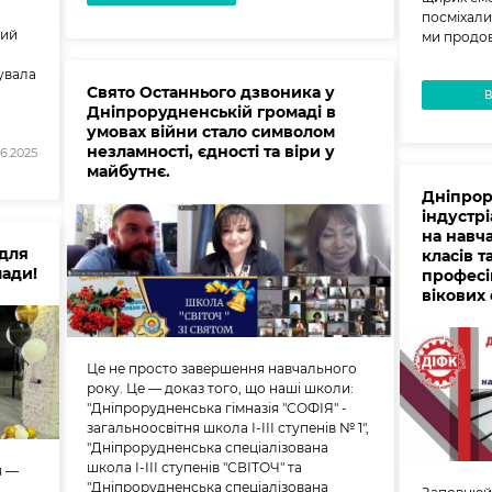
посміхали
ний
ми продо
зувала
Свято Останнього дзвоника у
Дніпрорудненській громаді в
умовах війни стало символом
незламності, єдності та віри у
6.2025
майбутнє.
Дніпрор
індустр
на навча
 для
класів т
мади!
професій
вікових
Це не просто завершення навчального
року. Це — доказ того, що наші школи:
"Дніпрорудненська гімназія "СОФІЯ" -
загальноосвітня школа І-ІІІ ступенів № 1",
"Дніпрорудненська спеціалізована
школа І-ІІІ ступенів "СВІТОЧ" та
я —
"Дніпрорудненська спеціалізована