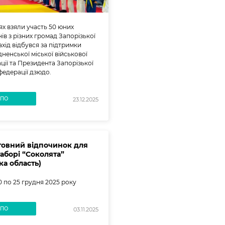
ях взяли участь 50 юних
ів з різних громад Запорізької
ахід відбувся за підтримки
ненської міської військової
ації та Президента Запорізької
федерації дзюдо.
ВПО
23.12.2025
овний відпочинок для
таборі “Соколята”
ка область)
10 по 25 грудня 2025 року
ВПО
03.11.2025