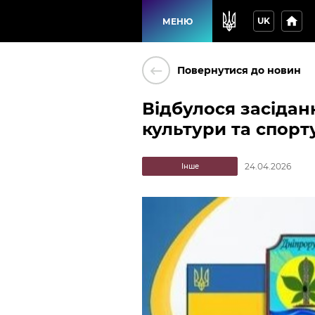
home
UK
МЕНЮ
keyboard_backspace
Повернутися до новин
Відбулося засідання
культури та спорт
24.04.2026
Інше