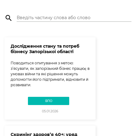
calendar
calendar
and
and
select
select
search
a
a
date.
date.
Press
Press
the
the
question
question
Дослідження стану та потреб
mark
mark
бізнесу Запорізької області
key
key
to
to
Поводиться опитування з метою:
get
get
з’ясувати, як запорізький бізнес працює в
the
the
умовах війни та які рішення можуть
keyboard
keyboard
допомогти його підтримати, відновити й
shortcuts
shortcuts
розвивати.
for
for
changing
changing
dates.
dates.
ВПО
05.01.2026
Скринінг здоров’я 40+: уряд