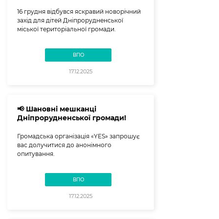
16 грудня відбувся яскравий новорічний
захід для дітей Дніпрорудненської
міської територіальної громади.
ВПО
17.12.2025
📢 Шановні мешканці
Дніпрорудненської громади!
Громадська організація «YES» запрошує
вас долучитися до анонімного
опитування.
ВПО
17.12.2025