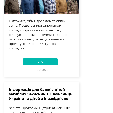
Підтримка, обмін досвідом та спільні
свята. Представники запорізьких
громад-форпостів взяли участь у
святкуванні Дня Гостомеля. Це стало
можливим завдяки національному
проєкту «Пліч-о-пліч: згуртовані
громади».
ВПО
15.10.2025
Інформація для батьків дітей
загиблих Захисників і Захисниць
України та дітей з інвалідністю
💙 Мета Програми: Підтримати сім’ї, які
зазнали втрат через війну, та