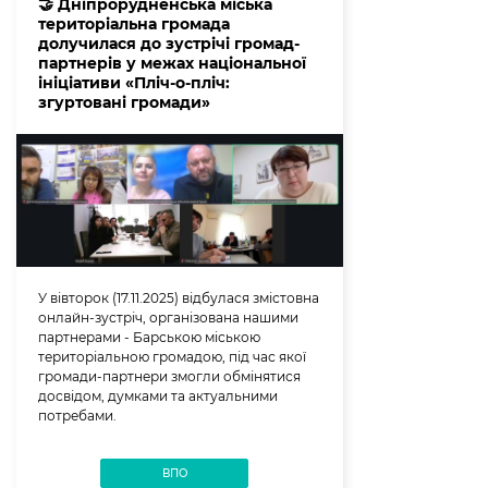
🤝 Дніпрорудненська міська
територіальна громада
долучилася до зустрічі громад-
партнерів у межах національної
ініціативи «Пліч-о-пліч:
згуртовані громади»
У вівторок (17.11.2025) відбулася змістовна
онлайн-зустріч, організована нашими
партнерами - Барською міською
територіальною громадою, під час якої
громади-партнери змогли обмінятися
досвідом, думками та актуальними
потребами.
ВПО