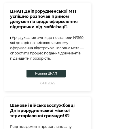
ЦНАП Дніпрорудненської МТГ
успішно розпочав прийом
документів щодо оформлення
відстрочки від мобілізації.
ℹ️ Уряд ухвалив зміни до постанови №560,
які докорінно змінюють систему
оформлення відстрочок. Головна мета —
спростити процес подання документів і
підвищити прозорість.
Новини ЦНАП
04.11.2025
Шановні військовослужбовці
Дніпрорудненської міської
територіальної громади! 🫡
Раді повідомити про заплановану