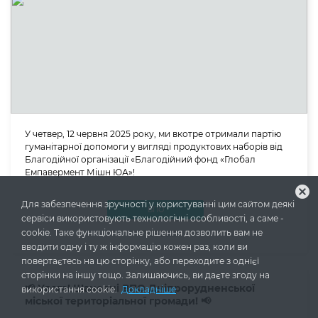
У четвер, 12 червня 2025 року, ми вкотре отримали партію
гуманітарної допомоги у вигляді продуктових наборів від
Благодійної організації «Благодійний фонд «Глобал
Емпавермент Мішн ЮА»!
cancel
Для забезпечення зручності у користуванні цим сайтом деякі
ВПО
сервіси використовують технологічні особливості, а саме -
cookie. Таке функціональне рішення дозволить вам не
13.06.2025
вводити одну і ту ж інформацію кожен раз, коли ви
повертаєтесь на цю сторінку, або переходите з однієї
сторінки на іншу тощо. Залишаючись, ви даєте згоду на
📢 Увага! Шановні ВПО Дніпрорудненської
використання cookie.
Докладніше
міської територіальної громади! 📢