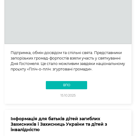
Підтримка, обмін досвідом та спільні свята. Представники
запорізьких громад-форпостів взяли участь у святкуванні
Дня Гостомеля. Це стало можливим завдяки національному
проєкту «Пліч-о-пліч: згуртовані громади».
ВПО
15.10.2025
Інформація для батьків дітей загиблих
Захисників і Захисниць України та дітей з
інвалідністю