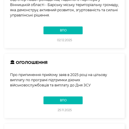
Вінницькій області - Барську міську територіальну громаду,
яка демонструє активний розвиток, згуртованість та сильні
управлінські рішення.
ВПО
02.12.2025
🏛️ ОГОЛОШЕННЯ
Про припинення прийому заяв в 2025 році на цільову
виплату по програмі підтримки діючих
військовослужбовців та виплату до Дня ЗСУ
ВПО
25.11.2025