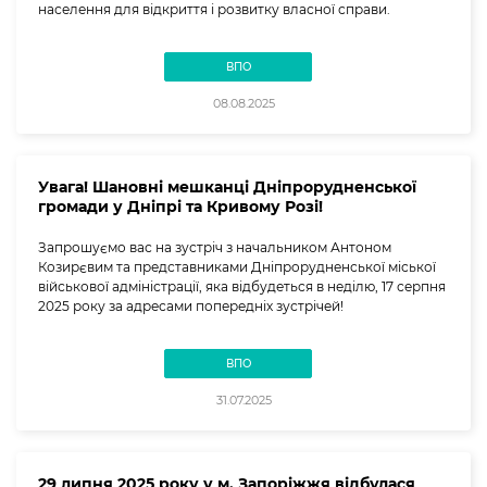
населення для відкриття і розвитку власної справи.
ВПО
08.08.2025
Увага! Шановні мешканці Дніпрорудненської
громади у Дніпрі та Кривому Розі!
Запрошуємо вас на зустріч з начальником Антоном
Козирєвим та представниками Дніпрорудненської міської
військової адміністрації, яка відбудеться в неділю, 17 серпня
2025 року за адресами попередніх зустрічей!
ВПО
31.07.2025
29 липня 2025 року у м. Запоріжжя відбулася