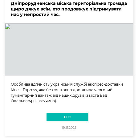
Дніпрорудненська міська територіальна громада
щиро дякує всім, хто продовжує підтримувати
нас у непростий час.
Особлива вдячність українській службі експрес-доставки
Meest Express, яка безкоштовно доставила черговий
гуманітарний вантаж від наших друзів із міста Бад
Одельслоє (Німеччина).
ВПО
19.11.2025