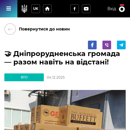
home
Вхід
UK
keyboard_backspace
Повернутися до новин
🤝 Дніпрорудненська громада
— разом навіть на відстані!
04.12.2025
ВПО