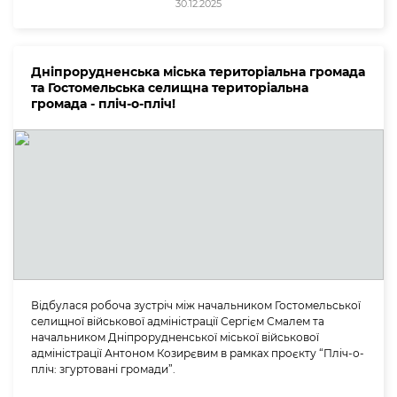
30.12.2025
Дніпрорудненська міська територіальна громада
та Гостомельська селищна територіальна
громада - пліч-о-пліч!
Відбулася робоча зустріч між начальником Гостомельської
селищної військової адміністрації Сергієм Смалем та
начальником Дніпрорудненської міської військової
адміністрації Антоном Козирєвим в рамках проєкту “Пліч-о-
пліч: згуртовані громади”.