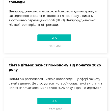
громади
Дніпрорудненською міською військовою адміністрацією
затверджено оновлене Положення про Раду з питань
внутрішньо переміщених осіб (ВПО) Дніпрорудненської
міської територіальної громади.
ВПО
30.01.2026
Сім’ї з дітьми: захист по-новому від початку 2026
року
Новий рік розпочався низкою нововведень у сфері захисту
сімей з дітьми. Це стосується і «старої» соціальної виплати, і
нових, започаткованих з 1 січня 2026 року. Про що йдеться?
ВПО
23.01.2026