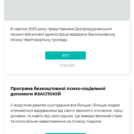
8 серпня 2025 року представники Дніпрорудненської
міської військової адміністрації відвідали Васильківську
міську територіальну громаду.
ВПО
11.08.2025
Програма безкоштовної психо-соціальної
допомоги #ЗАСПОКІЙ
У жорстких реаліях сьогодення все більше і більше людей
опиняються відірваними від свого звичного оточення, своєї
домівки, та навіть від своїх рідних. Це завжди великий стрес
та колосальне навантаження на психіку людини.