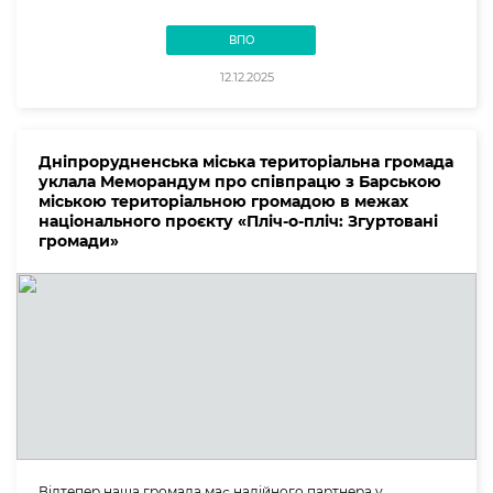
ВПО
12.12.2025
Дніпрорудненська міська територіальна громада
уклала Меморандум про співпрацю з Барською
міською територіальною громадою в межах
національного проєкту «Пліч-о-пліч: Згуртовані
громади»
Відтепер наша громада має надійного партнера у