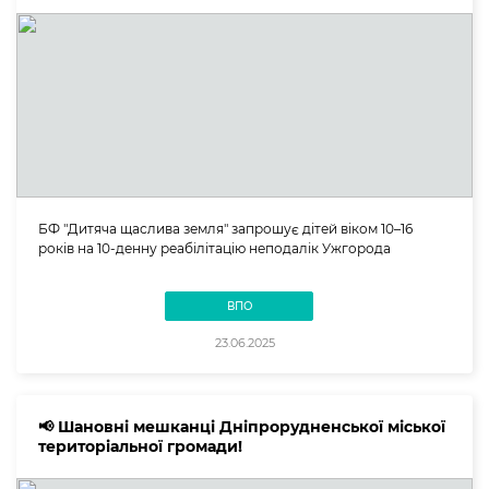
БФ "Дитяча щаслива земля" запрошує дітей віком 10–16
років на 10-денну реабілітацію неподалік Ужгорода
ВПО
23.06.2025
📢 Шановні мешканці Дніпрорудненської міської
територіальної громади!