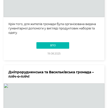
Крім того, для жителів громади була організована видача
гуманітарної допомоги у вигляді продуктових наборів та
одягу.
ВПО
19.08.2025
Дніпрорудненська та Васильківська громада –
пліч-о-пліч!