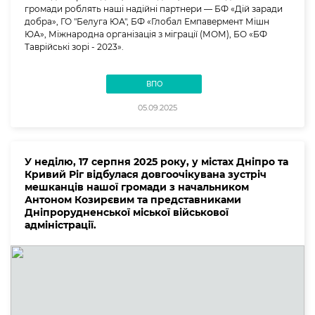
громади роблять наші надійні партнери — БФ «Дій заради
добра», ГО "Белуга ЮА", БФ «Глобал Емпавермент Мішн
ЮА», Міжнародна організація з міграції (МОМ), БО «БФ
Таврійські зорі - 2023».
ВПО
05.09.2025
У неділю, 17 серпня 2025 року, у містах Дніпро та
Кривий Ріг відбулася довгоочікувана зустріч
мешканців нашої громади з начальником
Антоном Козирєвим та представниками
Дніпрорудненської міської військової
адміністрації.