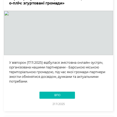
о-пліч: згуртовані громади»
У вівторок (17.11.2025) відбулася змістовна онлайн-зустріч,
організована нашими партнерами - Барською міською
територіальною громадою, під час якої громади-партнери
змогли обмінятися досвідом, думками та актуальними
потребами.
ВПО
21.11.2025