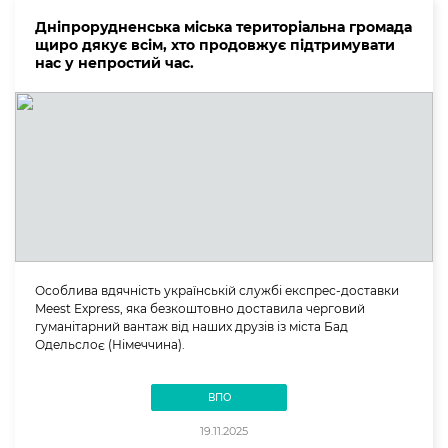
Дніпрорудненська міська територіальна громада
щиро дякує всім, хто продовжує підтримувати
нас у непростий час.
Особлива вдячність українській службі експрес-доставки
Meest Express, яка безкоштовно доставила черговий
гуманітарний вантаж від наших друзів із міста Бад
Одельслоє (Німеччина).
ВПО
19.11.2025