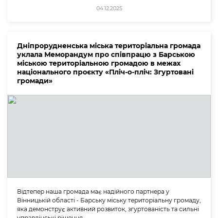
04.12.2025
Дніпрорудненська міська територіальна громада
уклала Меморандум про співпрацю з Барською
міською територіальною громадою в межах
національного проєкту «Пліч-о-пліч: Згуртовані
громади»
Відтепер наша громада має надійного партнера у
Вінницькій області - Барську міську територіальну громаду,
яка демонструє активний розвиток, згуртованість та сильні
управлінські рішення.