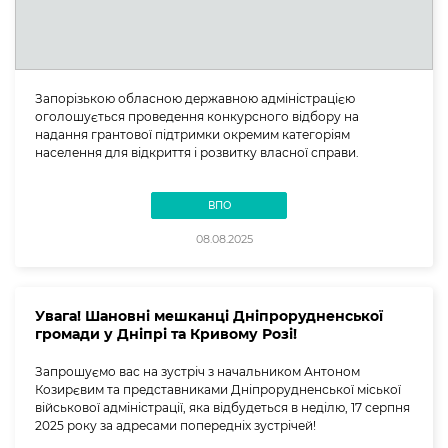
Запорізькою обласною державною адміністрацією
оголошується проведення конкурсного відбору на
надання грантової підтримки окремим категоріям
населення для відкриття і розвитку власної справи.
ВПО
08.08.2025
Увага! Шановні мешканці Дніпрорудненської
громади у Дніпрі та Кривому Розі!
Запрошуємо вас на зустріч з начальником Антоном
Козирєвим та представниками Дніпрорудненської міської
військової адміністрації, яка відбудеться в неділю, 17 серпня
2025 року за адресами попередніх зустрічей!