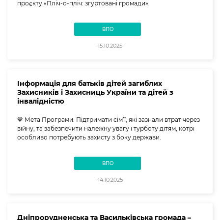
проєкту «Пліч-о-пліч: згуртовані громади».
ВПО
15.10.2025
Інформація для батьків дітей загиблих
Захисників і Захисниць України та дітей з
інвалідністю
💙 Мета Програми: Підтримати сім’ї, які зазнали втрат через
війну, та забезпечити належну увагу і турботу дітям, котрі
особливо потребують захисту з боку держави.
ВПО
14.10.2025
Дніпрорудненська та Васильківська громада –