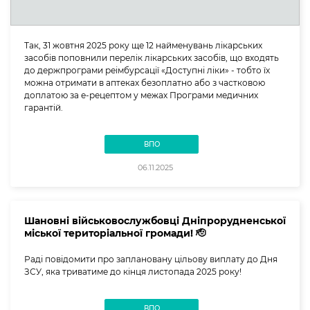
Так, 31 жовтня 2025 року ще 12 найменувань лікарських
засобів поповнили перелік лікарських засобів, що входять
до держпрограми реімбурсації «Доступні ліки» - тобто їх
можна отримати в аптеках безоплатно або з частковою
доплатою за е-рецептом у межах Програми медичних
гарантій.
ВПО
06.11.2025
Шановні військовослужбовці Дніпрорудненської
міської територіальної громади! 🫡
Раді повідомити про заплановану цільову виплату до Дня
ЗСУ, яка триватиме до кінця листопада 2025 року!
ВПО