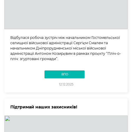
Відбулася робоча зустріч між начальником Гостомельської
селищної військової адміністрації Сергієм Смалем та
начальником Дніпрорудненської міської військової
адміністрації Антоном Козирєвим в рамках проєкту “Пліч-о-
пліч: згуртовані громади”.
ВПО
12.12.2025
Підтримай наших захисників!