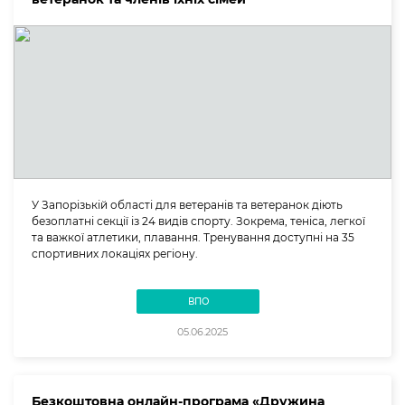
У Запорізькій області для ветеранів та ветеранок діють
безоплатні секції із 24 видів спорту. Зокрема, теніса, легкої
та важкої атлетики, плавання. Тренування доступні на 35
спортивних локаціях регіону.
ВПО
05.06.2025
Безкоштовна онлайн-програма «Дружина