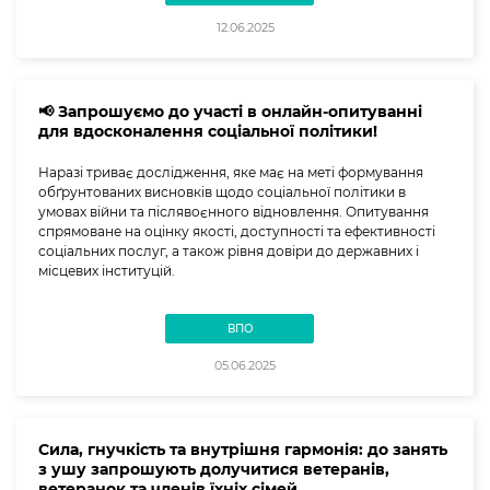
12.06.2025
📢 Запрошуємо до участі в онлайн-опитуванні
для вдосконалення соціальної політики!
Наразі триває дослідження, яке має на меті формування
обґрунтованих висновків щодо соціальної політики в
умовах війни та післявоєнного відновлення. Опитування
спрямоване на оцінку якості, доступності та ефективності
соціальних послуг, а також рівня довіри до державних і
місцевих інституцій.
ВПО
05.06.2025
Сила, гнучкість та внутрішня гармонія: до занять
з ушу запрошують долучитися ветеранів,
ветеранок та членів їхніх сімей