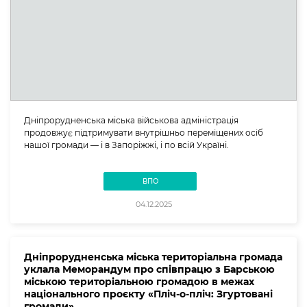
Дніпрорудненська міська військова адміністрація
продовжує підтримувати внутрішньо переміщених осіб
нашої громади — і в Запоріжжі, і по всій Україні.
ВПО
04.12.2025
Дніпрорудненська міська територіальна громада
уклала Меморандум про співпрацю з Барською
міською територіальною громадою в межах
національного проєкту «Пліч-о-пліч: Згуртовані
громади»