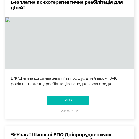
Безплатна психотерапевтична реабілітація для
дітей!
БФ "Дитяча щаслива земля" запрошує дітей віком 10–16
років на 10-денну реабілітацію неподалік Ужгорода
ВПО
23.06.2025
📢 Увага! Шановні ВПО Дніпрорудненської