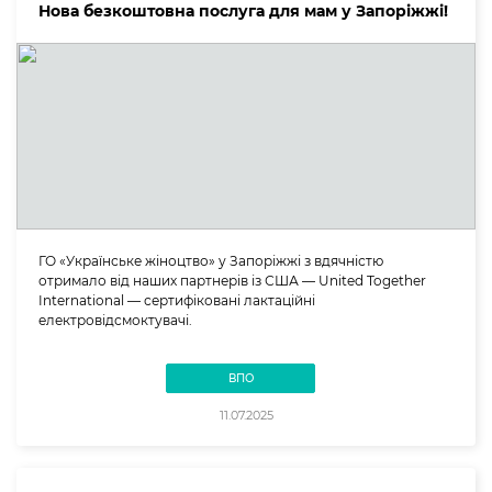
Нова безкоштовна послуга для мам у Запоріжжі!
ГО «Українське жіноцтво» у Запоріжжі з вдячністю
отримало від наших партнерів із США — United Together
International — сертифіковані лактаційні
електровідсмоктувачі.
ВПО
11.07.2025