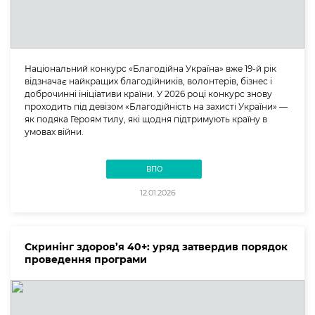
Національний конкурс «Благодійна Україна» вже 19-й рік
відзначає найкращих благодійників, волонтерів, бізнес і
доброчинні ініціативи країни. У 2026 році конкурс знову
проходить під девізом «Благодійність на захисті України» —
як подяка Героям тилу, які щодня підтримують країну в
умовах війни.
ВПО
12.01.2026
Скринінг здоров’я 40+: уряд затвердив порядок
проведення програми