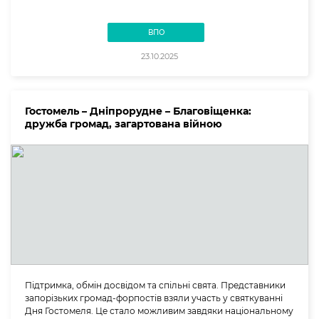
ВПО
23.10.2025
Гостомель – Дніпрорудне – Благовіщенка:
дружба громад, загартована війною
Підтримка, обмін досвідом та спільні свята. Представники
запорізьких громад-форпостів взяли участь у святкуванні
Дня Гостомеля. Це стало можливим завдяки національному