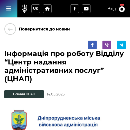
home
Вхід
UK
keyboard_backspace
Повернутися до новин
Інформація про роботу Відділу
“Центр надання
адміністративних послуг”
(ЦНАП)
14.05.2025
Новини ЦНАП