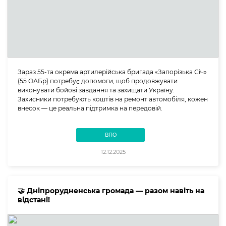
Зараз 55-та окрема артилерійська бригада «Запорізька Січ»
(55 ОАБр) потребує допомоги, щоб продовжувати
виконувати бойові завдання та захищати Україну.
Захисники потребують коштів на ремонт автомобіля, кожен
внесок — це реальна підтримка на передовій.
ВПО
12.12.2025
🤝 Дніпрорудненська громада — разом навіть на
відстані!